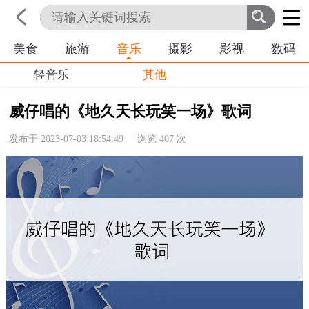
美食
旅游
音乐
摄影
影视
数码
首页
科技
生活
职业
轻音乐
其他
威仔唱的《地久天长玩笑一场》歌词
发布于 2023-07-03 18:54:49 浏览
407
次