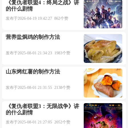
或许人生快乐的日子
《复仇者联盟4：终局之战》讲
的什么剧情
就是那么短暂
发布于2026-04-19 19:42:27 862个赞
或许我们之间的感情
营养盐焗鸡的制作方法
注定就有遗憾
发布于2025-08-01 21:34:23 1983个赞
就像那枯萎的玫瑰
山东烤红薯的制作方法
它不愿被风吹散
发布于2025-08-01 21:31:55 2138个赞
后来的我再遇到爱
《复仇者联盟3：无限战争》讲
的什么剧情
也变得不再勇敢
发布于2025-08-01 21:27:05 2052个赞