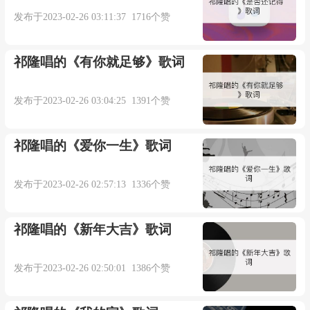
发布于2023-02-26 03:11:37 1716个赞
曲：杨子辰
混音：威仔
祁隆唱的《有你就足够》歌词
OP：云猫文化InMove
发布于2023-02-26 03:04:25 1391个赞
制作人：威仔
祁隆唱的《爱你一生》歌词
女：
发布于2023-02-26 02:57:13 1336个赞
谁能够告诉我
祁隆唱的《新年大吉》歌词
犯了什么错你要离开我
发布于2023-02-26 02:50:01 1386个赞
你转变太快不知怎么说