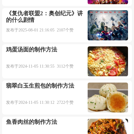
女：
《复仇者联盟2：奥创纪元》讲
的什么剧情
原来地久天长
发布于2025-08-01 21:16:05 2107个赞
也不过是玩笑一场
鸡蛋汤面的制作方法
走不到最后
发布于2024-11-05 11:30:55 3112个赞
又何必给我承诺
翡翠白玉生煎包的制作方法
男：
发布于2024-11-05 11:30:12 2722个赞
我曾真的爱过
鱼香肉丝的制作方法
也谢谢你把我捧在手中