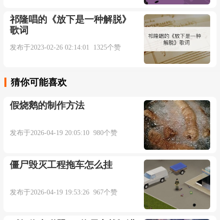
祁隆唱的《放下是一种解脱》
让我难以忘记
歌词
发布于2023-02-26 02:14:01 1325个赞
可究竟我做错了什么
让你离我而去
猜你可能喜欢
假烧鹅的制作方法
你看看我两眼的泪光
发布于2026-04-19 20:05:10 980个赞
夹杂多少悲伤
僵尸毁灭工程拖车怎么挂
曾说过的地老天荒
发布于2026-04-19 19:53:26 967个赞
不过玩笑一场