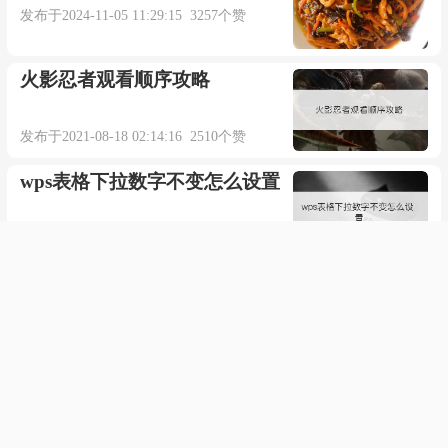
发布于2024-11-05 11:29:15 3257个赞
如今你让我发了疯
火影忍者观看顺序攻略
最后伤的千疮百孔
发布于2021-08-18 02:14:16 2510个赞
我假装很快活
wps表格下拉数字不变怎么设置
学会了不痛不痒不失落
发布于2021-10-25 14:51:14 463个赞
这段感情已经看透
conundrum的翻译与解释是什
么
爱情是多么的脆弱
发布于2023-06-17 09:33:30 517个赞
是你给我那么多回忆
snaggle-toothed的翻译与解释
是什么
让我难以忘记