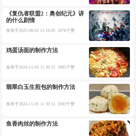
《复仇者联盟2：奥创纪元》讲
也许不该沉迷在网络
的什么剧情
发布于2025-08-01 21:16:05 2076个赞
多年以后你是否还记得
鸡蛋汤面的制作方法
还记得我们曾经相爱过
发布于2024-11-05 11:30:55 3085个赞
插件/素材：
翡翠白玉生煎包的制作方法
点击下载
发布于2024-11-05 11:30:12 2693个赞
本内容部分来源于网络，谨供免费学习使用，如有侵权，可
以通过邮箱juexin@juexinw.com联系我们删除！
鱼香肉丝的制作方法