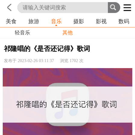
美食
旅游
音乐
摄影
影视
数码
首页
科技
生活
职业
轻音乐
其他
祁隆唱的《是否还记得》歌词
发布于 2023-02-26 03:11:37 浏览
1702
次