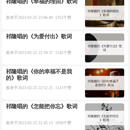
祁隆唱的《幸福的理由》歌词
你也曾给我真实的快乐
发布于2023-02-25 23:06:49 1352个赞
以为生活从此不寂寞
祁隆唱的《为爱付出》歌词
虚拟世界里感情太脆弱
发布于2023-02-25 22:59:37 1142个赞
让我受尽折磨
祁隆唱的《你的幸福不是我
到底是谁犯下的错
的》歌词
发布于2023-02-25 22:52:25 1121个赞
真心的爱却没结果
也许爱你是个错错错
祁隆唱的《怎能把你忘》歌词
也许不该沉迷在网络
发布于2023-02-25 22:45:13 1050个赞