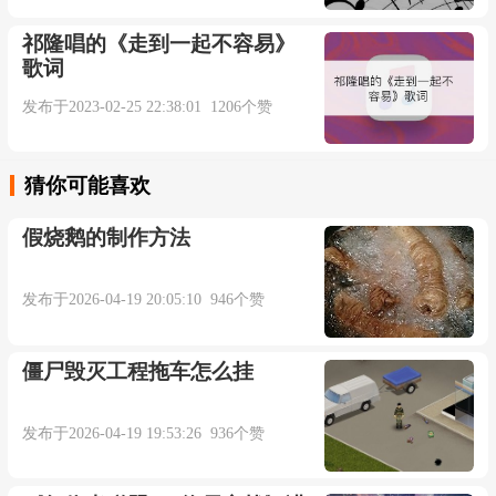
多年以后你是否还记得
祁隆唱的《走到一起不容易》
歌词
还记得我们曾经相爱过
发布于2023-02-25 22:38:01 1206个赞
LRC编辑∶可笑绝爱.
猜你可能喜欢
你也曾给我真实的快乐
假烧鹅的制作方法
以为生活从此不寂寞
发布于2026-04-19 20:05:10 946个赞
虚拟世界里感情太脆弱
僵尸毁灭工程拖车怎么挂
让我受尽折磨
发布于2026-04-19 19:53:26 936个赞
到底是谁犯下的错