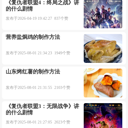
《复仇者联盟4：终局之战》讲
的什么剧情
真心的爱却没结果
发布于2026-04-19 19:42:27 837个赞
也许爱你是个错错错
营养盐焗鸡的制作方法
也许不该沉迷在网络
发布于2025-08-01 21:34:23 1949个赞
多年以后你是否还记得
山东烤红薯的制作方法
还记得我们曾经相爱过
发布于2025-08-01 21:31:55 2103个赞
到底是谁犯下的错
《复仇者联盟3：无限战争》讲
真心的爱却没结果
的什么剧情
发布于2025-08-01 21:27:05 2023个赞
也许爱你是个错错错