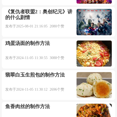
再也不能抱着你入睡
《复仇者联盟2：奥创纪元》讲
的什么剧情
只能梦中相见
发布于2025-08-01 21:16:05 2080个赞
最后你走的那么坚决
鸡蛋汤面的制作方法
我也无力挽回
发布于2024-11-05 11:30:55 3088个赞
阿夏：
翡翠白玉生煎包的制作方法
再也不会打扰你
发布于2024-11-05 11:30:12 2696个赞
我放过我自己
鱼香肉丝的制作方法
虽然我也曾幻想