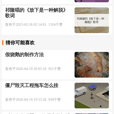
祁隆唱的《放下是一种解脱》
翻开那张相片
歌词
发布于2023-02-26 02:14:01 1316个赞
定格你的画面
那张爱笑的脸
猜你可能喜欢
假烧鹅的制作方法
如今消失不见
发布于2026-04-19 20:05:10 951个赞
可是到最后才发现我多狼狈
僵尸毁灭工程拖车怎么挂
没有我的日子里
发布于2026-04-19 19:53:26 939个赞
你却如此欣慰