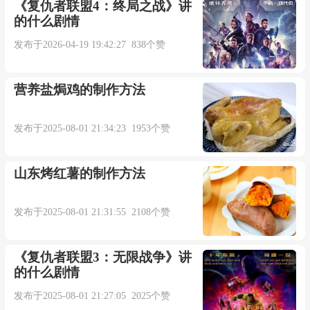
我不想去挽回
《复仇者联盟4：终局之战》讲
的什么剧情
给自己点尊严
发布于2026-04-19 19:42:27 838个赞
既然如此敷衍
营养盐焗鸡的制作方法
不如早点再见
发布于2025-08-01 21:34:23 1953个赞
我曾傻傻的以为
山东烤红薯的制作方法
爱会永恒不变
发布于2025-08-01 21:31:55 2108个赞
可就在你离开的那天
《复仇者联盟3：无限战争》讲
的什么剧情
仿佛全世界失恋
发布于2025-08-01 21:27:05 2025个赞