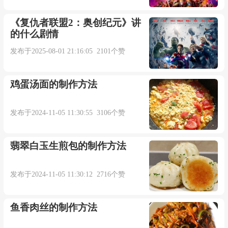
寻寻觅觅忽远忽近
《复仇者联盟2：奥创纪元》讲
的什么剧情
我们若即若离
发布于2025-08-01 21:16:05 2101个赞
晚来风急
鸡蛋汤面的制作方法
梧桐更兼细雨
发布于2024-11-05 11:30:55 3106个赞
奈何桥走过
翡翠白玉生煎包的制作方法
孟婆汤喝下去
发布于2024-11-05 11:30:12 2716个赞
你嘱咐的信
鱼香肉丝的制作方法
是温柔的陷阱