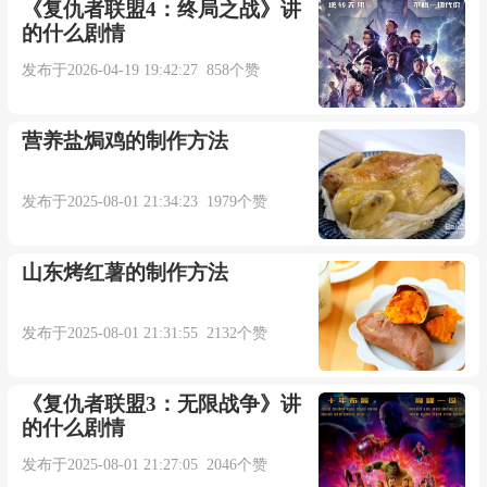
《复仇者联盟4：终局之战》讲
我们若即若离
的什么剧情
那人那梦
发布于2026-04-19 19:42:27 858个赞
消失丢了踪影
营养盐焗鸡的制作方法
在心口刻下
发布于2025-08-01 21:34:23 1979个赞
你一个人的名
山东烤红薯的制作方法
藏不住的情
发布于2025-08-01 21:31:55 2132个赞
是爱过的痕迹
《复仇者联盟3：无限战争》讲
的什么剧情
周：
发布于2025-08-01 21:27:05 2046个赞