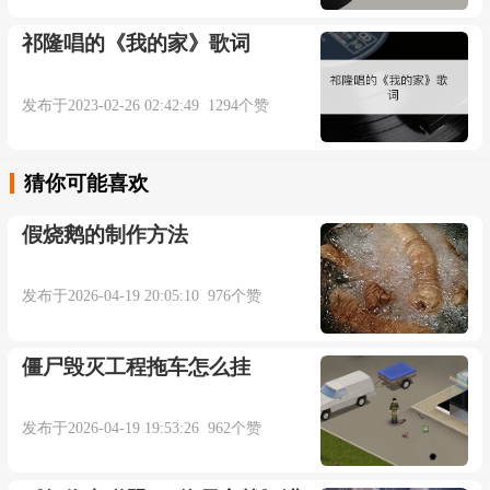
祁隆唱的《我的家》歌词
母带处理Master：赵靖
发布于2023-02-26 02:42:49 1294个赞
母带处理棚MasterStudio：BigJStudio
歌曲制作公司ProduceCompany：L.TStudio/口
猜你可能喜欢
加工作室
假烧鹅的制作方法
特别鸣谢SpecialThanks：梦响强音文化传播
发布于2026-04-19 20:05:10 976个赞
（上海）有限公司
僵尸毁灭工程拖车怎么挂
陆：
发布于2026-04-19 19:53:26 962个赞
寻寻觅觅忽远忽近