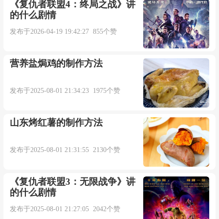
《复仇者联盟4：终局之战》讲
的什么剧情
你总会有很多解释
发布于2026-04-19 19:42:27 855个赞
每一种都无法领悟
营养盐焗鸡的制作方法
难道我真的笨到糊涂
发布于2025-08-01 21:34:23 1975个赞
竟然看不出这是个错误
山东烤红薯的制作方法
既然决定了这场爱的赌注
发布于2025-08-01 21:31:55 2130个赞
我就知道不会是一个坦途
《复仇者联盟3：无限战争》讲
只是我不愿意你的模糊
的什么剧情
发布于2025-08-01 21:27:05 2042个赞
我要你的态度清清楚楚