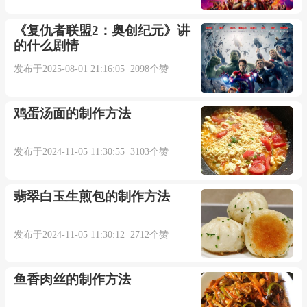
《复仇者联盟2：奥创纪元》讲
既然选择了为爱下份赌注
的什么剧情
发布于2025-08-01 21:16:05 2098个赞
我有准备结果会有赢又输
鸡蛋汤面的制作方法
只是我每一次忍着不哭
发布于2024-11-05 11:30:55 3103个赞
在爱的赌注台押上幸福
翡翠白玉生煎包的制作方法
插件/素材：
发布于2024-11-05 11:30:12 2712个赞
点击下载
鱼香肉丝的制作方法
本内容部分来源于网络，谨供免费学习使用，如有侵权，可
以通过邮箱juexin@juexinw.com联系我们删除！