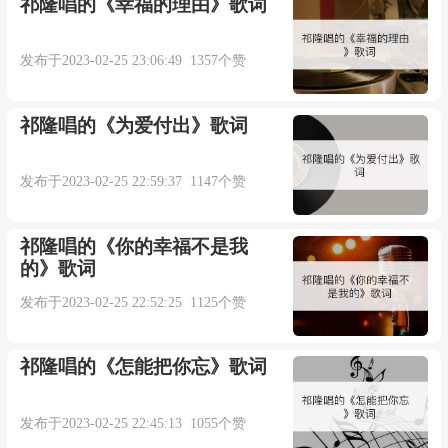
祁隆唱的《幸福的理由》歌词
每次都猜不对结果
发布于2023-02-25 23:06:49 1357个赞
我们俩你只赢不输
祁隆唱的《为爱付出》歌词
如果你真的是在付出
发布于2023-02-25 22:59:37 1147个赞
为何最后是我在痛哭
祁隆唱的《你的幸福不是我
你总会有很多解释
的》歌词
发布于2023-02-25 22:52:25 1125个赞
每一种都无法领悟
难道我真的笨到糊涂
祁隆唱的《怎能把你忘》歌词
竟然看不出这是个错误
发布于2023-02-25 22:45:13 1055个赞