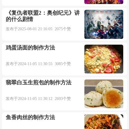
让我相信
《复仇者联盟2：奥创纪元》讲
的什么剧情
奇迹能降临
发布于2025-08-01 21:16:05 2075个赞
奔向你
鸡蛋汤面的制作方法
该如何换取
发布于2024-11-05 11:30:55 3085个赞
你的消息
翡翠白玉生煎包的制作方法
已毫无踪迹
发布于2024-11-05 11:30:12 2693个赞
仿佛从我世界抽离
鱼香肉丝的制作方法
回忆