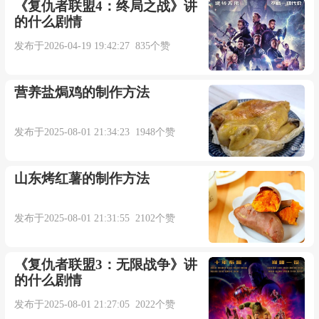
《复仇者联盟4：终局之战》讲
当我们再次相遇
的什么剧情
发布于2026-04-19 19:42:27 835个赞
翻起汹涌的情绪
营养盐焗鸡的制作方法
太久了这场大雨
发布于2025-08-01 21:34:23 1948个赞
终于褪去
让爱能放晴
山东烤红薯的制作方法
当我们再次相遇
发布于2025-08-01 21:31:55 2102个赞
彼此都没有放弃
《复仇者联盟3：无限战争》讲
的什么剧情
回忆太刻骨铭心
发布于2025-08-01 21:27:05 2022个赞