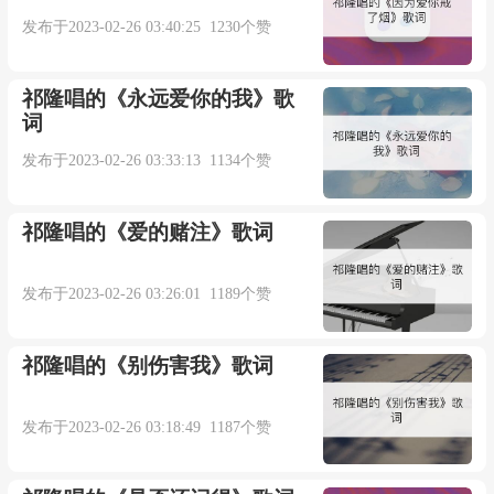
发布于2023-02-26 03:40:25 1230个赞
我无畏奔向你(《警察荣誉》电视剧片尾曲)-陆
虎
祁隆唱的《永远爱你的我》歌
词
词：吴剑中
发布于2023-02-26 03:33:13 1134个赞
曲：陆虎
祁隆唱的《爱的赌注》歌词
编曲：余雷
发布于2023-02-26 03:26:01 1189个赞
制作人：陆虎
祁隆唱的《别伤害我》歌词
吉他：齐成刚
发布于2023-02-26 03:18:49 1187个赞
弦乐：国际首席爱乐乐团