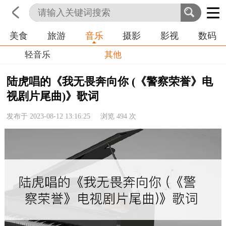
美食
旅游
音乐
摄影
影视
数码
首页
科技
生活
职业
轻音乐
其他
陆虎唱的《我无畏奔向你 (《警察荣誉》电
视剧片尾曲)》歌词
发布于 2023-08-12 13:16:25 浏览
494
次