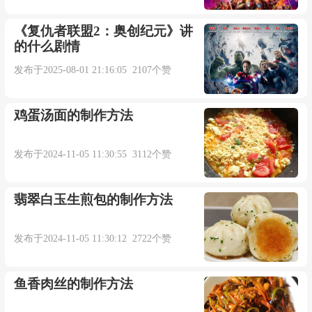
我无畏奔向你
《复仇者联盟2：奥创纪元》讲
的什么剧情
风的影子追着绿叶
发布于2025-08-01 21:16:05 2107个赞
选择妥协拥抱爱
鸡蛋汤面的制作方法
爱
发布于2024-11-05 11:30:55 3112个赞
从渺小
翡翠白玉生煎包的制作方法
爱
发布于2024-11-05 11:30:12 2722个赞
生出远大
鱼香肉丝的制作方法
梦余晖去命名