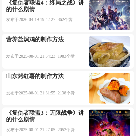
选择妥协拥抱爱
《复仇者联盟4：终局之战》讲
的什么剧情
爱
发布于2026-04-19 19:42:27 862个赞
从渺小
营养盐焗鸡的制作方法
爱
发布于2025-08-01 21:34:23 1983个赞
生出远大
山东烤红薯的制作方法
梦余晖去命名
发布于2025-08-01 21:31:55 2138个赞
夜的眼睛听云里
《复仇者联盟3：无限战争》讲
的什么剧情
开花蕊落成泥
发布于2025-08-01 21:27:05 2052个赞