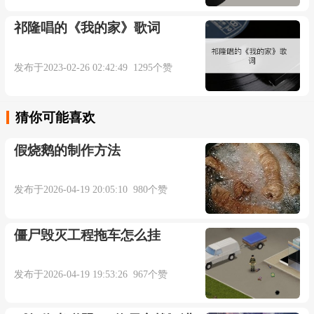
祁隆唱的《我的家》歌词
监制：王锋
发布于2023-02-26 02:42:49 1295个赞
OP：韶愔音乐娱乐
音乐出品发行：韶愔音乐娱乐(北京)有限公司
猜你可能喜欢
假烧鹅的制作方法
「未经著作权人许可不得翻唱翻录或使用」
发布于2026-04-19 20:05:10 980个赞
像颗种子吻了季节
僵尸毁灭工程拖车怎么挂
捂热凋谢暖你手
风的影子追着绿叶
发布于2026-04-19 19:53:26 967个赞