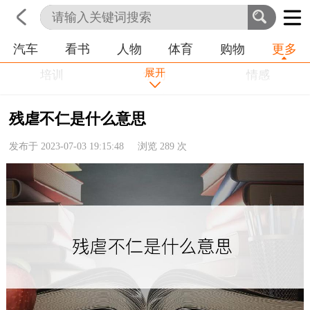
汽车
看书
人物
体育
购物
更多
首页
科技
生活
职业
展开
培训
学习
情感
房产
金融
工作
残虐不仁是什么意思
农业
命理
动物
发布于 2023-07-03 19:15:48 浏览
289
次
健康
历史
其他