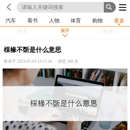
汽车
看书
人物
体育
购物
更多
首页
科技
生活
职业
展开
培训
学习
情感
房产
金融
工作
棌椽不斲是什么意思
农业
命理
动物
发布于 2023-07-03 19:13:26 浏览
308
次
健康
历史
其他