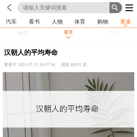
培训
学习
情感
房产
金融
工作
汽车
看书
人物
体育
购物
更多
首页
科技
生活
职业
农业
命理
动物
展开
健康
历史
其他
汉朝人的平均寿命
发布于 2021-07-15 16:07:54 浏览
66191
次