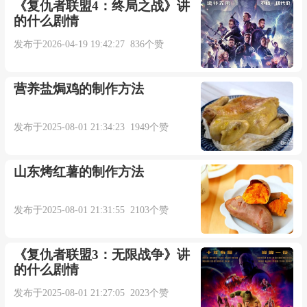
《复仇者联盟4：终局之战》讲
的什么剧情
回忆你们在空气中是如此甜蜜
发布于2026-04-19 19:42:27 836个赞
还不能够让你动心
营养盐焗鸡的制作方法
你和我都愿意活在同样的空气里
发布于2025-08-01 21:34:23 1949个赞
你却喜欢偶尔不呼吸
山东烤红薯的制作方法
我不想你蓦然离开
发布于2025-08-01 21:31:55 2103个赞
留我在天枰里让我失去重心
《复仇者联盟3：无限战争》讲
的什么剧情
插件/素材：
发布于2025-08-01 21:27:05 2023个赞