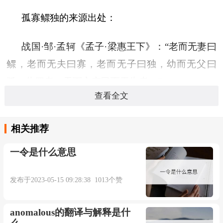
孤寡鳏独的来源出处：
战国·邹·孟轲《孟子·梁惠王下》：“老而无妻曰
鳏，老而无夫曰寡，老而无子曰独，幼而无父曰
孤。此四者，天下之穷民而无告者。”
查看全文
孤寡鳏独造句：
相关推荐
……孤寡鳏独或匮于衣食，甚怜憨焉。
一令是什么意思
★东汉·班固《汉书·武帝纪》
发布于2023-05-15 09:28:38 1013个赞
anomalous的翻译与解释是什
本内容部分来源于网络，谨供免费学习使用，如有侵权，可