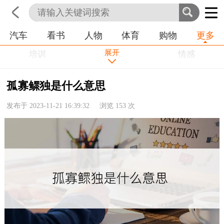
汽车
看书
人物
体育
购物
更多
首页
科技
生活
职业
展开
培训
学习
情感
房产
金融
工作
孤寡鳏独是什么意思
农业
命理
动物
发布于 2023-11-21 16:39:32 浏览
153
次
健康
历史
其他