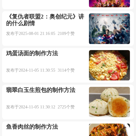
Stay close behind me.
《复仇者联盟2：奥创纪元》讲
的什么剧情
紧跟在我后面。【牛津词典】
发布于2025-08-01 21:16:05 2109个赞
a small street behind the station
鸡蛋汤面的制作方法
车站后面的小街【牛津词典】
发布于2024-11-05 11:30:55 3114个赞
She glanced behind her.
翡翠白玉生煎包的制作方法
她扭头朝背后扫了一眼。【牛津词典】
发布于2024-11-05 11:30:12 2725个赞
Don't forget to lock the door behind you (= when
鱼香肉丝的制作方法
you leave) .