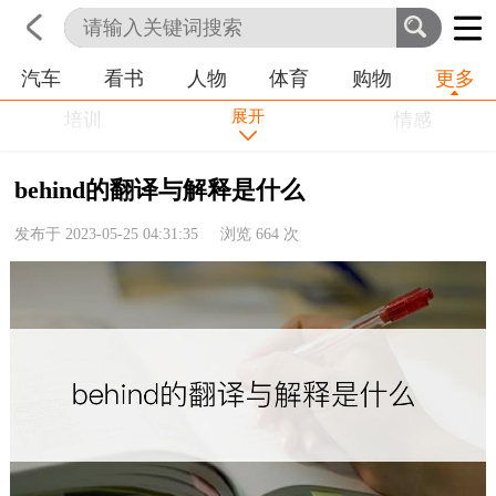
汽车
看书
人物
体育
购物
更多
首页
科技
生活
职业
展开
培训
学习
情感
房产
金融
工作
behind的翻译与解释是什么
农业
命理
动物
发布于 2023-05-25 04:31:35 浏览
664
次
健康
历史
其他