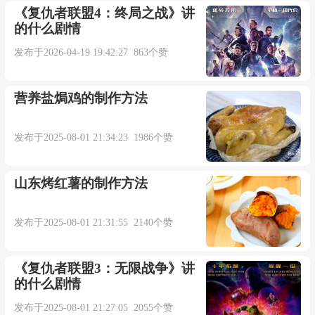
《复仇者联盟4：终局之战》讲
的什么剧情
来自柯林斯例句
发布于2026-04-19 19:42:27 863个赞
5. He ordered them to stack up pillows behind his
营养盐焗鸡的制作方法
back.
发布于2025-08-01 21:34:23 1986个赞
他命令他们把几个枕头叠放在自己的背后。
山东烤红薯的制作方法
来自柯林斯例句
发布于2025-08-01 21:31:55 2140个赞
更多相关例句：
Who's the girl standing behind Jan?
《复仇者联盟3：无限战争》讲
的什么剧情
站在简身后的女孩是谁？【牛津词典】
发布于2025-08-01 21:27:05 2055个赞