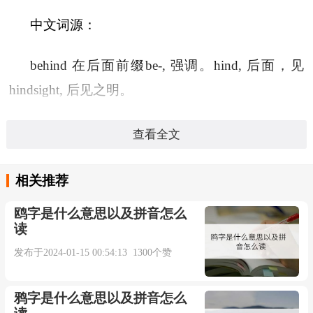
中文词源：
behind 在后面前缀be-, 强调。hind, 后面，见
hindsight, 后见之明。
英文词源：
查看全文
behind
相关推荐
behind: [OE]
Behind
was compounded in Old
鸥字是什么意思以及拼音怎么
读
English times from the prefix
bi
- ‘by’ and
hindan
发布于2024-01-15 00:54:13 1300个赞
‘from behind’. This second element, and the related
Old English
hinder
‘below’, have relatives in other
鸦字是什么意思以及拼音怎么
Germanic languages (German
hinten
and
hinter