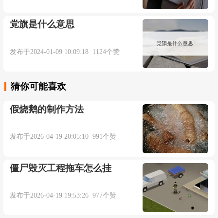
他勉强能看到柜台后面的小个子男人。
党旗是什么意思
来自柯林斯例句
发布于2024-01-09 10:09:18 1124个赞
3. Elliott crossed the finish line just half a second
猜你可能喜欢
behind his adversary.
假烧鹅的制作方法
埃利奥特跨过终点线时仅比对手落后半秒钟。
发布于2026-04-19 20:05:10 991个赞
来自柯林斯例句
僵尸毁灭工程拖车怎么挂
4. Behind the mocking laughter lurks a growing
sense of unease.
发布于2026-04-19 19:53:26 977个赞
嘲笑声的背后潜伏着一种越来越强烈的不安。