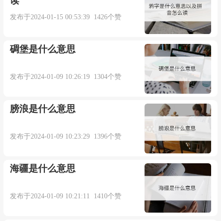
读
‘behind’, for example), and are connected with the
发布于2024-01-15 00:53:39 1426个赞
English verb
hinder
, but their ultimate history is
unclear. Modern English
hind
‘rear’ may come mainly
碉堡是什么意思
from
behind
.
发布于2024-01-09 10:26:19 1304个赞
=> hind, hinder
膀浪是什么意思
behind (adv.)
发布于2024-01-09 10:23:29 1396个赞
Old English behindan "behind, after," from bi
"by" + hindan "from behind" (see hind (adj.)). The
海疆是什么意思
prepositional sense emerged in Old English.
发布于2024-01-09 10:21:11 1410个赞
Euphemistic noun meaning "backside of a person" is
from 1786. Phrase behind the times is from 1905.