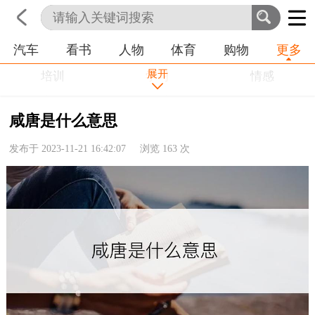
汽车
看书
人物
体育
购物
更多
首页
科技
生活
职业
展开
培训
学习
情感
房产
金融
工作
咸唐是什么意思
农业
命理
动物
发布于 2023-11-21 16:42:07 浏览
163
次
健康
历史
其他