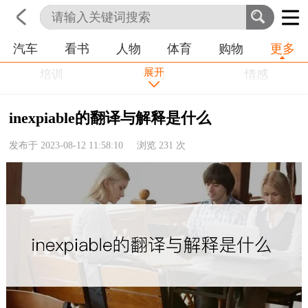
汽车
看书
人物
体育
购物
更多
首页
科技
生活
职业
展开
培训
学习
情感
房产
金融
工作
inexpiable的翻译与解释是什么
农业
命理
动物
发布于 2023-08-12 11:58:10 浏览
231
次
健康
历史
其他