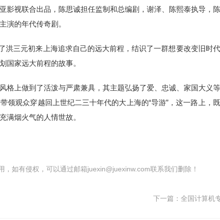
亚影视联合出品，陈思诚担任监制和总编剧，谢泽、陈熙泰执导，
主演的年代传奇剧。
讲述了洪三元初来上海追求自己的远大前程，结识了一群想要改变旧时
划国家远大前程的故事。
风格上做到了活泼与严肃兼具，其主题弘扬了爱、忠诚、家国大义
带领观众穿越回上世纪二三十年代的大上海的“导游”，这一路上，
充满烟火气的人情世故。
有侵权，可以通过邮箱juexin@juexinw.com联系我们删除！
下一篇：
全国计算机