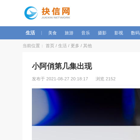
生活
|
美食
旅游
音乐
摄影
影视
数码
当前位置：
首页
/
生活
/
更多
/
其他
小阿俏第几集出现
发布于 2021-08-27 20:18:17 浏览 2152