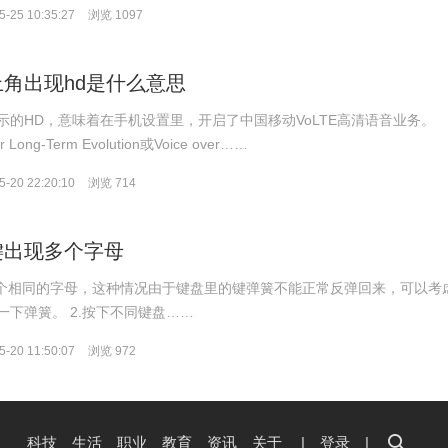
-25 10:35:27
浏览 1097
角出现hd是什么意思
示的HD，意味着在手机设置里，开启了中国移动VoLTE高清语音业务。
r Long-Term Evolution或Voice over……
-20 22:20:10
浏览 714
键出现多个字母
两个相同的字母，这种情况由于键盘里的键弹簧不能正常反弹回来，可以考
一下弹簧。 2.按下不同键盘……
-20 11:50:07
浏览 972
科技
生活
职业
教育
资讯
关于
|
登录
|