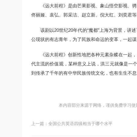
《远大前程》是由芒果影视、象山悟空影视、骋
佟丽娅、袁弘、郭采洁、赵立新、倪大红、刘奕君等
该剧以20世纪20年代的“魔都”上海为背景，
公现状的有志青年，为了民族和命运的变革，一起谋
《远大前程》创新性地把各种元素杂糅在一起，
代主流的价值观，某种意义上说，洪三元就像是一个
到传承了千年的有中华民族传统文化，也有生生不息
本内容部分来源于网络，谨供免费学习使用，如
上一篇：
全国公共英语四级相当于哪个水平