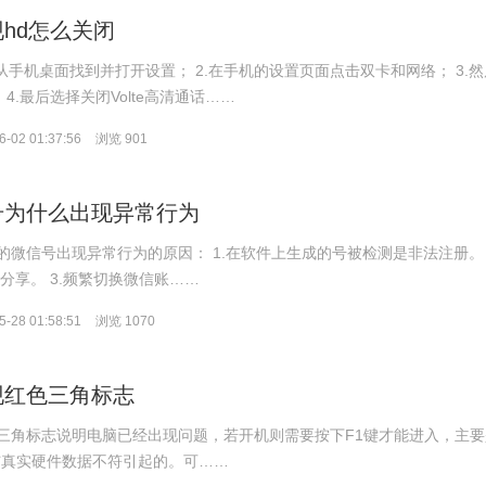
hd怎么关闭
从手机桌面找到并打开设置； 2.在手机的设置页面点击双卡和网络； 3.然
4.最后选择关闭Volte高清通话……
-02 01:37:56
浏览 901
号为什么出现异常行为
微信号出现异常行为的原因： 1.在软件上生成的号被检测是非法注册。 
分享。 3.频繁切换微信账……
-28 01:58:51
浏览 1070
现红色三角标志
三角标志说明电脑已经出现问题，若开机则需要按下F1键才能进入，主要
置与真实硬件数据不符引起的。可……