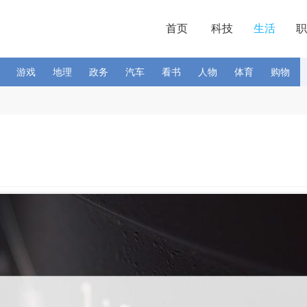
首页
科技
生活
职
游戏
地理
政务
汽车
看书
人物
体育
购物