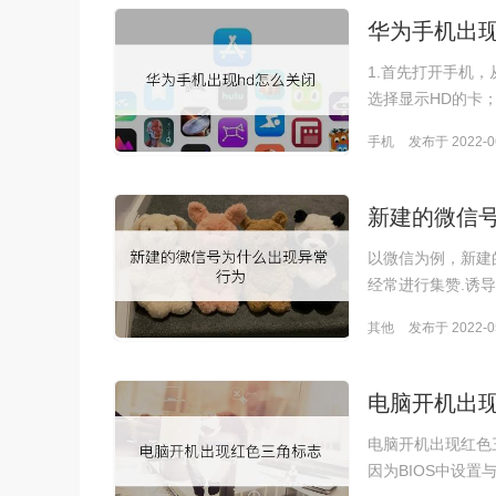
华为手机出现
1.首先打开手机，
选择显示HD的卡； 
手机
发布于 2022-06
新建的微信
以微信为例，新建的
经常进行集赞.诱导
其他
发布于 2022-05
电脑开机出
电脑开机出现红色
因为BIOS中设