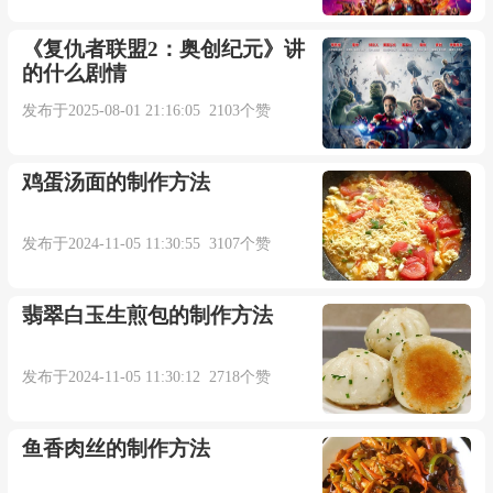
那是天曾经塌下来的地方
《复仇者联盟2：奥创纪元》讲
的什么剧情
深爱过的人醒来不在身旁
发布于2025-08-01 21:16:05 2103个赞
为你哭过痛过你知道吗
鸡蛋汤面的制作方法
是我一人放不下-威仔；孙紫涵
发布于2024-11-05 11:30:55 3107个赞
词：威仔
翡翠白玉生煎包的制作方法
曲：威仔
发布于2024-11-05 11:30:12 2718个赞
lrc,by：喏小七_
鱼香肉丝的制作方法