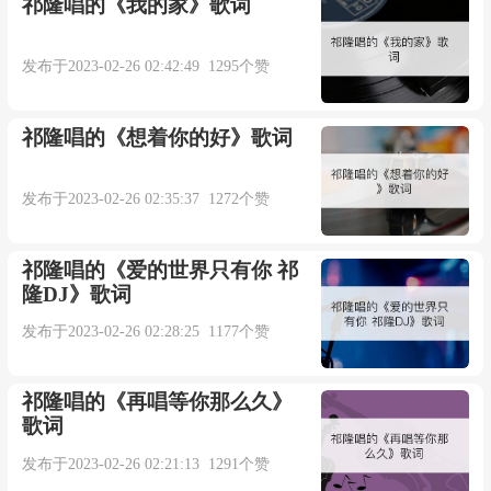
祁隆唱的《我的家》歌词
可到了最后我尝试着说了要走
发布于2023-02-26 02:42:49 1295个赞
你却没有找个借口挽留
祁隆唱的《想着你的好》歌词
泛黄画面是回不去的过往
发布于2023-02-26 02:35:37 1272个赞
回忆舍不得忘换满身伤疤
祁隆唱的《爱的世界只有你 祁
隆DJ》歌词
如今我天真傻傻问你爱我吗
发布于2023-02-26 02:28:25 1177个赞
你听到沉默怎么不回答
祁隆唱的《再唱等你那么久》
我让自己不再想起你
歌词
发布于2023-02-26 02:21:13 1291个赞
我甚至连恨都不会给你