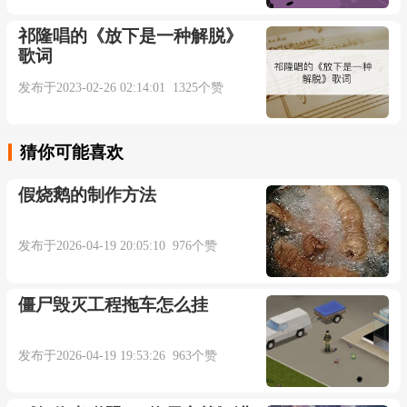
祁隆唱的《放下是一种解脱》
多少个夜我哭得那么彻底
歌词
发布于2023-02-26 02:14:01 1325个赞
我不会再轻易拿出真心
我以为那些感动你全部会懂
猜你可能喜欢
假烧鹅的制作方法
所以我一直忍着没喊痛
发布于2026-04-19 20:05:10 976个赞
可到了最后我尝试着说了要走
僵尸毁灭工程拖车怎么挂
你却没有找个借口挽留
发布于2026-04-19 19:53:26 963个赞
泛黄画面是回不去的过往