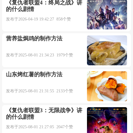
回忆舍不得忘换满身伤疤
《复仇者联盟4：终局之战》讲
的什么剧情
如今我天真傻傻问你爱我吗
发布于2026-04-19 19:42:27 858个赞
你听到沉默怎么不回答
营养盐焗鸡的制作方法
想念你的时候一个人幻想
发布于2025-08-01 21:34:23 1979个赞
没有我的日子你会孤单吗
山东烤红薯的制作方法
如果会怎么还没等到你电话
发布于2025-08-01 21:31:55 2133个赞
原来只是我一人放不下
《复仇者联盟3：无限战争》讲
的什么剧情
每个人的心里都有道伤疤
发布于2025-08-01 21:27:05 2047个赞