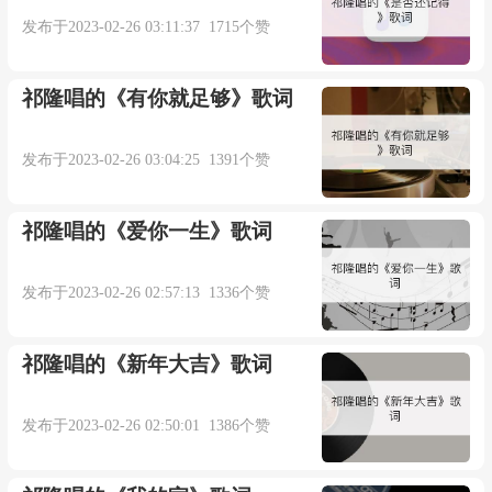
发布于2023-02-26 03:11:37 1715个赞
如今我天真傻傻问你爱我吗
你听到沉默怎么不回答
祁隆唱的《有你就足够》歌词
我让自己不再想起你
发布于2023-02-26 03:04:25 1391个赞
我甚至连恨都不会给你
祁隆唱的《爱你一生》歌词
多少个夜我哭得那么彻底
发布于2023-02-26 02:57:13 1336个赞
我不会再轻易拿出真心
祁隆唱的《新年大吉》歌词
我以为那些感动你全部会懂
发布于2023-02-26 02:50:01 1386个赞
所以我一直忍着没喊痛