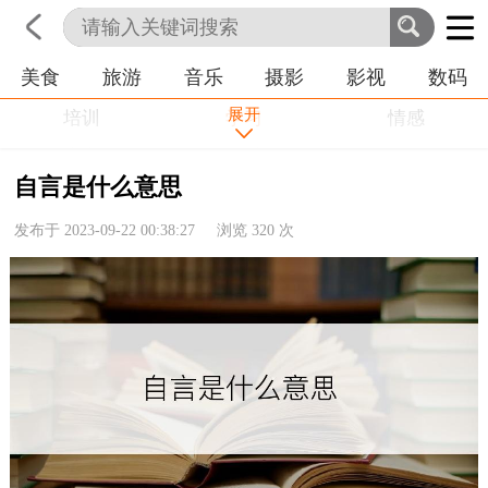
美食
旅游
音乐
摄影
影视
数码
首页
科技
生活
职业
展开
培训
学习
情感
房产
金融
工作
自言是什么意思
农业
命理
动物
发布于 2023-09-22 00:38:27 浏览
320
次
健康
历史
其他