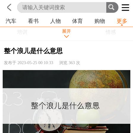
汽车
看书
人物
体育
购物
更多
首页
科技
生活
职业
展开
培训
学习
情感
房产
金融
工作
整个浪儿是什么意思
农业
命理
动物
发布于 2023-05-25 00:10:33 浏览
363
次
健康
历史
其他