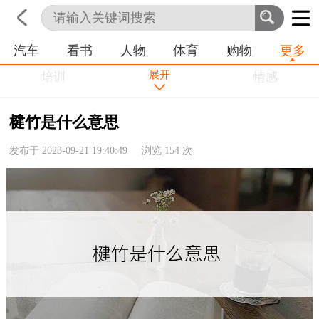
汽车
看书
人物
体育
购物
更多
首页
科技
生活
职业
展开
培训
学习
情感
房产
金融
工作
楗竹是什么意思
农业
命理
动物
发布于 2023-09-21 19:40:49 浏览
154
次
健康
历史
其他