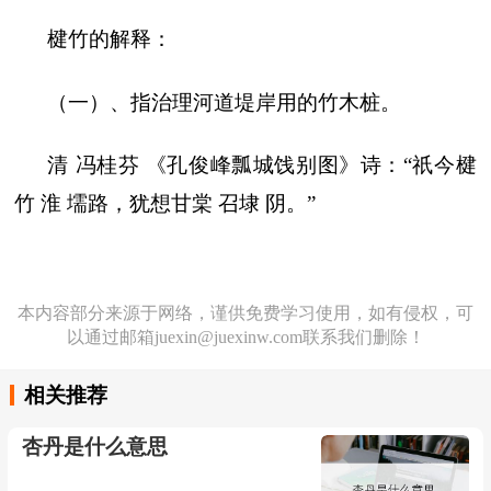
楗竹的解释：
（一）、指治理河道堤岸用的竹木桩。
清 冯桂芬 《孔俊峰瓢城饯别图》诗：“祇今楗
竹 淮 壖路，犹想甘棠 召埭 阴。”
本内容部分来源于网络，谨供免费学习使用，如有侵权，可
以通过邮箱juexin@juexinw.com联系我们删除！
相关推荐
杏丹是什么意思