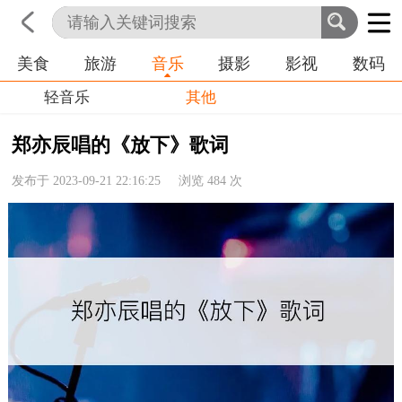
美食
旅游
音乐
摄影
影视
数码
首页
科技
生活
职业
轻音乐
其他
郑亦辰唱的《放下》歌词
发布于 2023-09-21 22:16:25 浏览
484
次