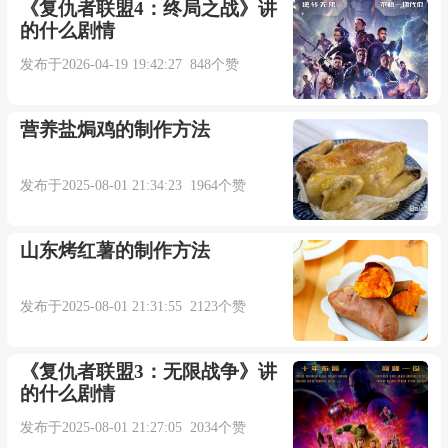
不后悔爱过他(她)
《复仇者联盟4：终局之战》讲
的什么剧情
如果我真的放的下
发布于2026-04-19 19:42:27 848个赞
就不会苦苦的挣扎
营养盐焗鸡的制作方法
可是你把我的真心践踏
发布于2025-08-01 21:34:23 1964个赞
让我无法自拔
山东烤红薯的制作方法
如果我真的放的下
发布于2025-08-01 21:31:55 2123个赞
恨你却还会有牵挂
《复仇者联盟3：无限战争》讲
的什么剧情
真心付出的人成为笑话
发布于2025-08-01 21:27:05 2034个赞