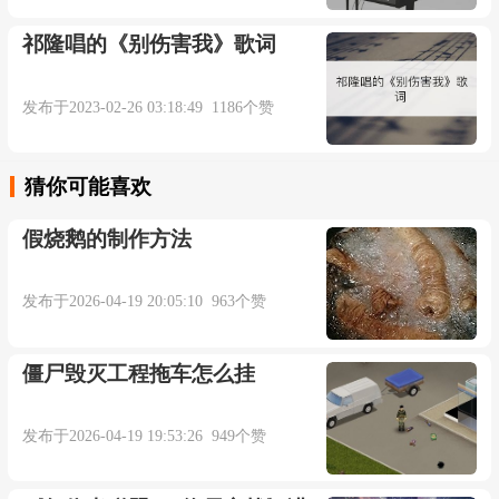
祁隆唱的《别伤害我》歌词
我爱过你的确不假
发布于2023-02-26 03:18:49 1186个赞
可我也恨你爱着他(她)
就算心乱如麻情绪崩塌
猜你可能喜欢
假烧鹅的制作方法
痴心就当惩罚
发布于2026-04-19 20:05:10 963个赞
逝去的爱情像流沙
僵尸毁灭工程拖车怎么挂
掺杂着虚假的情话
发布于2026-04-19 19:53:26 949个赞
就算尔虞我诈任他作罢