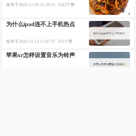
发布于2024-11-05 11:29:15 3242个赞
不后悔爱过他(她)
为什么ipad连不上手机热点
如果我真的放的下
发布于2021-11-13 11:07:37 351个赞
就不会苦苦的挣扎
苹果xr怎样设置音乐为铃声
可是你把我的真心践踏
发布于2022-04-12 05:03:55 522个赞
让我无法自拔
擒奸讨暴是什么意思
如果我真的放的下
发布于2023-09-17 13:06:39 121个赞
恨你却还会有牵挂
湖吃海喝是什么意思
真心付出的人成为笑话