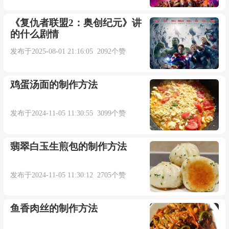
沦落爱到天涯
《复仇者联盟2：奥创纪元》讲
的什么剧情
我爱过你的确不假
发布于2025-08-01 21:16:05 2092个赞
可我也恨你爱着他(她)
鸡蛋汤面的制作方法
就算心乱如麻情绪崩塌
发布于2024-11-05 11:30:55 3099个赞
痴心就当惩罚
翡翠白玉生煎包的制作方法
逝去的爱情像流沙
发布于2024-11-05 11:30:12 2705个赞
掺杂着虚假的情话
鱼香肉丝的制作方法
就算尔虞我诈任他作罢