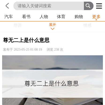
汽车
看书
人物
体育
购物
更多
首页
科技
生活
职业
展开
培训
学习
情感
房产
金融
工作
尊无二上是什么意思
农业
命理
动物
发布于 2023-05-25 01:08:19 浏览
238
次
健康
历史
其他