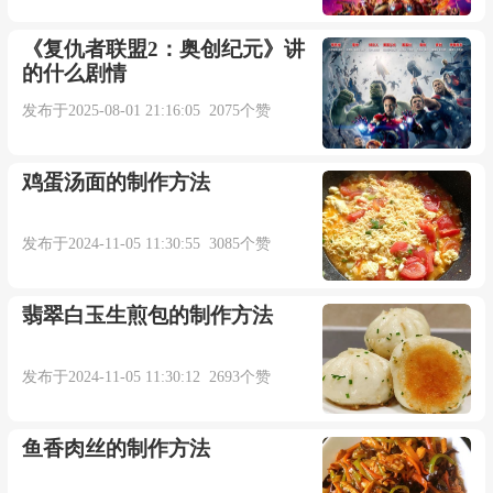
情丝已断情债难还
《复仇者联盟2：奥创纪元》讲
的什么剧情
越经繁华更怀念平凡
发布于2025-08-01 21:16:05 2075个赞
不是错过你才格外想念
鸡蛋汤面的制作方法
欠你的情该怎么偿还
发布于2024-11-05 11:30:55 3085个赞
旧情已了情债难还
翡翠白玉生煎包的制作方法
越经沧桑越觉得遗憾
发布于2024-11-05 11:30:12 2693个赞
总是忘不掉你流泪的眼
鱼香肉丝的制作方法
注定欠你一句抱歉