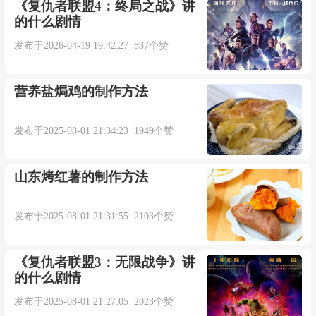
一场旧梦能否把记忆还原
《复仇者联盟4：终局之战》讲
的什么剧情
一颗心全被寂寞看穿
发布于2026-04-19 19:42:27 837个赞
习惯了反复去爱反复失恋
营养盐焗鸡的制作方法
为何幸福总是不再出现
发布于2025-08-01 21:34:23 1949个赞
旧情已了情债难还
山东烤红薯的制作方法
越经沧桑越觉得遗憾
发布于2025-08-01 21:31:55 2103个赞
总是忘不掉你流泪的眼
《复仇者联盟3：无限战争》讲
的什么剧情
注定欠你一句抱歉
发布于2025-08-01 21:27:05 2023个赞