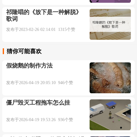
祁隆唱的《放下是一种解脱》
越经繁华更怀念平凡
歌词
发布于2023-02-26 02:14:01 1315个赞
不是错过你才格外想念
欠你的情该怎么偿还
猜你可能喜欢
假烧鹅的制作方法
一声再见能承受多少悲欢
发布于2026-04-19 20:05:10 946个赞
两颗心就此一刀两断
僵尸毁灭工程拖车怎么挂
曾以为有缘的人总会相见
发布于2026-04-19 19:53:26 936个赞
谁知道转身就是永远