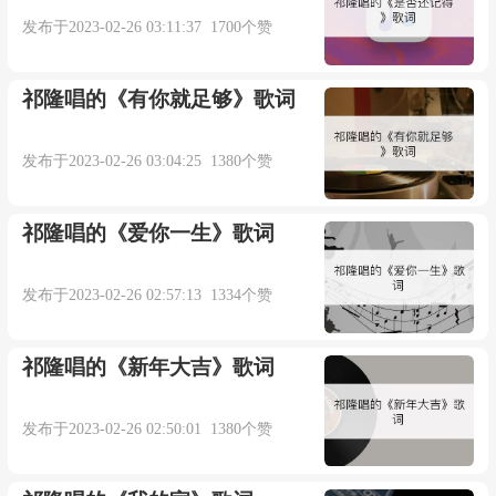
发布于2023-02-26 03:11:37 1700个赞
词曲：陈伟
歌词编辑：薰风习习
祁隆唱的《有你就足够》歌词
QQ：980920533
发布于2023-02-26 03:04:25 1380个赞
一声再见能承受多少悲欢
祁隆唱的《爱你一生》歌词
两颗心就此一刀两断
发布于2023-02-26 02:57:13 1334个赞
曾以为有缘的人总会相见
祁隆唱的《新年大吉》歌词
谁知道转身就是永远
发布于2023-02-26 02:50:01 1380个赞
一场旧梦能否把记忆还原