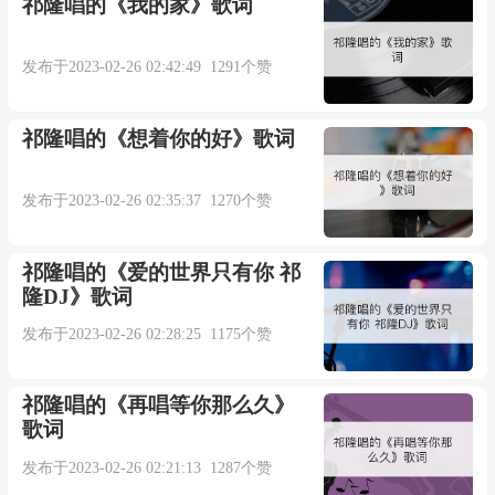
祁隆唱的《我的家》歌词
一颗心全被寂寞看穿
发布于2023-02-26 02:42:49 1291个赞
习惯了反复去爱反复失恋
祁隆唱的《想着你的好》歌词
为何幸福总是不再出现
发布于2023-02-26 02:35:37 1270个赞
旧情已了情债难还
祁隆唱的《爱的世界只有你 祁
隆DJ》歌词
越经沧桑越觉得遗憾
发布于2023-02-26 02:28:25 1175个赞
总是忘不掉你流泪的眼
祁隆唱的《再唱等你那么久》
注定欠你一句抱歉
歌词
发布于2023-02-26 02:21:13 1287个赞
情丝已断情债难还