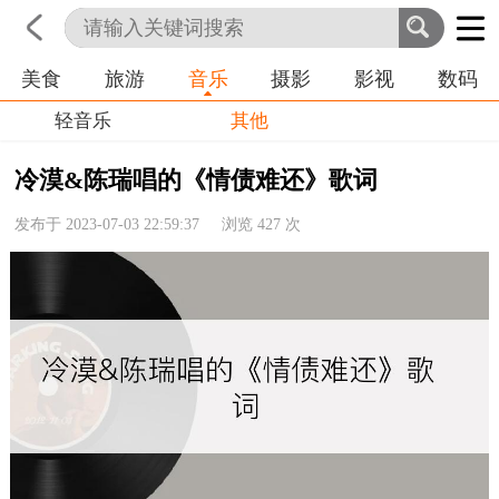
美食
旅游
音乐
摄影
影视
数码
首页
科技
生活
职业
轻音乐
其他
冷漠&陈瑞唱的《情债难还》歌词
发布于 2023-07-03 22:59:37 浏览
427
次