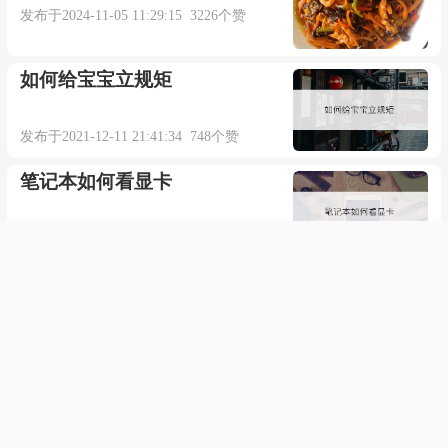
发布于2024-11-05 11:29:15 3226个赞
情丝已断情债难还
如何给宝宝立规矩
越经繁华更怀念平凡
发布于2021-12-11 21:41:34 748个赞
不是错过你才格外想念
笔记本如何看显卡
欠你的情该怎么偿还
发布于2021-04-30 15:26:32 474个赞
欠你的情该怎么偿还
学厨师哪家学校好
发布于2021-06-28 17:23:17 600个赞
插件/素材：
《幻影车神2》讲的什么剧情
点击下载
发布于2023-04-21 10:39:39 663个赞