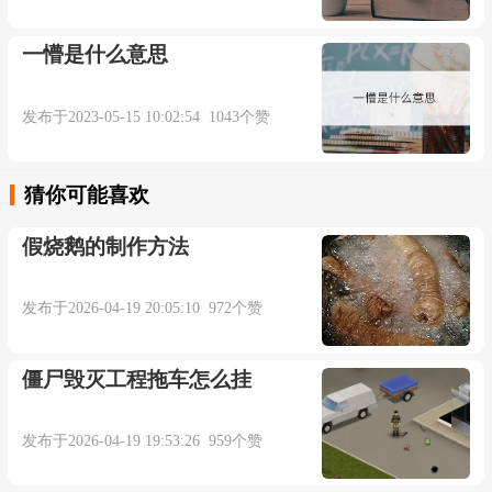
轩陛，三英咏袴襦。”原注：“ 庾三十二 杜十四 并
一懵是什么意思
居此省。” 明 何景明 《李川甫戴时亮过访》
诗：“岂是高人室，能劳二妙来。” 清 赵翼 《浙二
发布于2023-05-15 10:02:54 1043个赞
子歌赠张仲雅程春庐两孝廉》诗：“文章有神父有
道，晚年乃见此二妙。”
猜你可能喜欢
假烧鹅的制作方法
本内容部分来源于网络，谨供免费学习使用，如有侵权，可
发布于2026-04-19 20:05:10 972个赞
以通过邮箱juexin@juexinw.com联系我们删除！
僵尸毁灭工程拖车怎么挂
发布于2026-04-19 19:53:26 959个赞