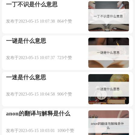
妙’。”(2)指 唐 韦维 、 宋之问 。《新唐书·韦维
一丁不识是什么意思
传》：“﹝ 韦维 ﹞迁户部郎中，善裁剖，时员外
发布于2023-05-15 10:07:38 864个赞
宋之问 善诗，故时称‘户部二妙’。”(3)指 宋 艾淑
、 陈容 。 元 夏文彦 《图绘宝鉴》卷四：“﹝ 艾淑
一谜是什么意思
﹞善画竹，与 陈所翁 同舍画龙，俱得名，时称六
馆二妙。”(4)指 金 段克己 段成己 《四库全书总目·
发布于2023-05-15 10:07:37 723个赞
总集类三·二妙集》：“ 金 段克己 段成己 诗集
一迷是什么意思
也……初， 克己 成己 均早以文章擅名， 金 尚书
赵秉文 尝目之曰二妙，故其合编诗集，即以是
发布于2023-05-15 10:04:58 906个赞
名。”
anon的翻译与解释是什么
（二）、称自己推重的二人。
发布于2023-05-15 10:03:01 1090个赞
唐 元稹 《酬乐天东南行诗一百韵》：“二妙驰