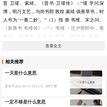
晋 卫瓘、索靖。《晋书·卫瓘传》：“瓘 学问深
博，明习文艺，与尚书郎 敦煌 索靖 俱善草书，时
人号为‘一臺二妙’。”（2）指 唐 韦维、宋之问。
《新唐书·韦维传》：“﹝ 韦维 ﹞迁户部郎中，善
裁剖，时员外 宋之问 善诗，故时称‘户部二
妙’。”（3）指 宋 艾淑、陈容。元 夏文彦《图绘宝
查看全文
鉴》卷四：“﹝ 艾淑 ﹞善画竹，与 陈所翁 同舍画
龙，俱得名，时称六馆二妙。”（4）指 金 段克己
相关推荐
段成己《四库全书总目·总集类三·二妙集》：“金
一灭是什么意思
段克己 段成己 诗集也……初，克己 成己 均早以文
章擅名，金 尚书 赵秉文 尝目之曰二妙，故其合编
发布于2023-05-15 10:15:31 988个赞
诗集，即以是名。”
一定不移是什么意思