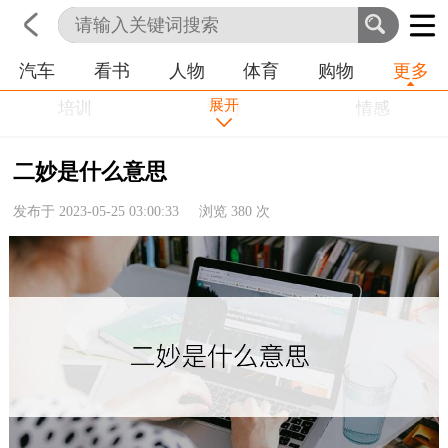
汽车
看书
人物
体育
购物
更多
首页
科技
生活
职业
展开
培训
学习
情感
房产
金融
工作
二妙是什么意思
农业
命理
动物
发布于 2023-05-25 03:00:33 浏览
380
次
健康
历史
其他