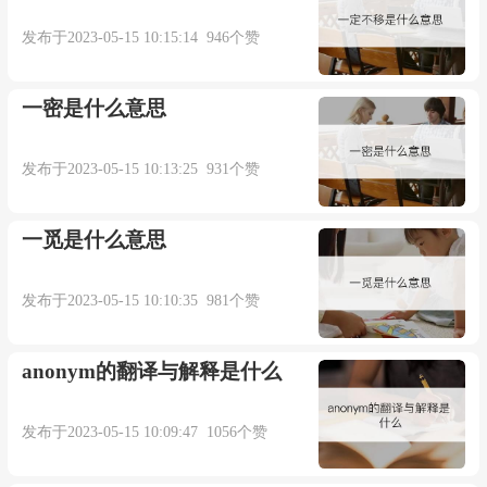
（二）、称自己推重的二人。唐 元稹《酬乐天
发布于2023-05-15 10:15:14 946个赞
东南行诗一百韵》：“二妙驰轩陛，三英咏袴
襦。”原注：“庾三十二 杜十四 并居此省。”明 何景
一密是什么意思
明《李川甫戴时亮过访》诗：“岂是高人室，能劳
二妙来。”清 赵翼《浙二子歌赠张仲雅程春庐两孝
发布于2023-05-15 10:13:25 931个赞
廉》诗：“文章有神父有道，晚年乃见此二妙。”
一觅是什么意思
二妙的解释：
发布于2023-05-15 10:10:35 981个赞
（一）、称同时以才艺著名的二人。(1)指 晋
卫瓘 、 索靖 。
anonym的翻译与解释是什么
《晋书·卫瓘传》：“ 瓘 学问深博，明习文艺，
发布于2023-05-15 10:09:47 1056个赞
与尚书郎 敦煌 索靖 俱善草书，时人号为‘一臺二