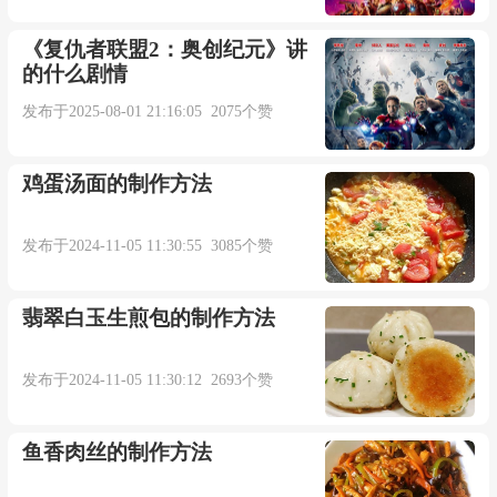
Standichbeiihr
《复仇者联盟2：奥创纪元》讲
Eshattedenschein
的什么剧情
发布于2025-08-01 21:16:05 2075个赞
Siespieltfuermichallein
鸡蛋汤面的制作方法
Dortamklavier
发布于2024-11-05 11:30:55 3085个赞
Lauschteichihr
翡翠白玉生煎包的制作方法
Undwennihrspielbegann
发布于2024-11-05 11:30:12 2693个赞
Hieltichdenateman
鱼香肉丝的制作方法
Dortamklavier