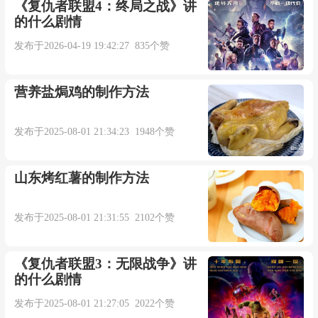
《复仇者联盟4：终局之战》讲
的什么剧情
Ichverschlossdietuer
发布于2026-04-19 19:42:27 835个赞
Manfragtnachihr
营养盐焗鸡的制作方法
Dortamklavier
发布于2025-08-01 21:34:23 1948个赞
Lauschteichihr
山东烤红薯的制作方法
Undwennihrspielbegann
发布于2025-08-01 21:31:55 2102个赞
Hieltichdenateman
《复仇者联盟3：无限战争》讲
的什么剧情
Dortamklavier
发布于2025-08-01 21:27:05 2022个赞