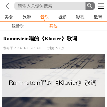
美食
旅游
音乐
摄影
影视
数码
首页
科技
生活
职业
轻音乐
其他
Rammstein唱的《Klavier》歌词
发布于 2023-11-21 20:14:01 浏览
277
次