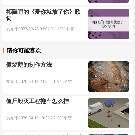
祁隆唱的《爱你就放了你》歌
Undwennihrspielbegann
词
发布于2023-02-26 04:02:01 1358个赞
Hieltichdenateman
Siesagtezumir
猜你可能喜欢
假烧鹅的制作方法
Ichbleibimmerbeidir
Docheshattenurdenschein
发布于2026-04-19 20:05:10 945个赞
Siespieltfuermichallein
僵尸毁灭工程拖车怎么挂
Ichgossihrblut
发布于2026-04-19 19:53:26 935个赞
Insfeuermeinerwut