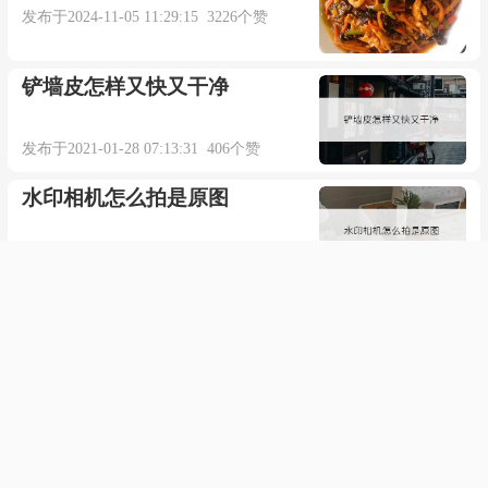
发布于2024-11-05 11:29:15 3226个赞
Standichbeiihr
Eshattedenschein
铲墙皮怎样又快又干净
Siespieltfuermichallein
发布于2021-01-28 07:13:31 406个赞
水印相机怎么拍是原图
Geoeffnetistdietuer
发布于2021-08-27 11:59:44 589个赞
Eiwiesieschreien
逆战玉兔手环属性
Ichhoerediemutterflehen
发布于2023-03-30 12:22:16 335个赞
Dervaterschlaegtaufmichein
盘锦职业技术学院是怎么样的
Manloestsievomklavier
一所学校