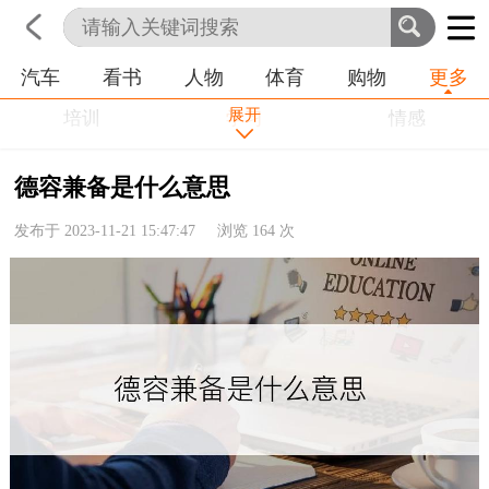
汽车
看书
人物
体育
购物
更多
首页
科技
生活
职业
展开
培训
学习
情感
房产
金融
工作
德容兼备是什么意思
农业
命理
动物
发布于 2023-11-21 15:47:47 浏览
164
次
健康
历史
其他