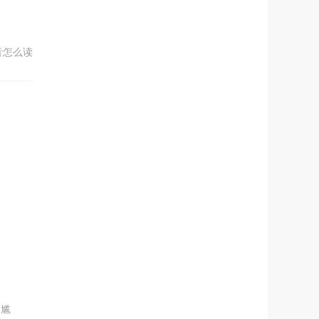
音怎么读
的尴