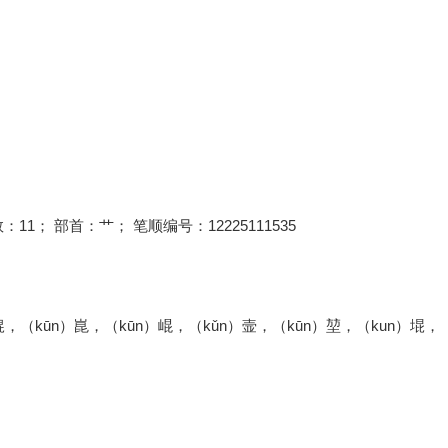
：11； 部首：艹； 笔顺编号：12225111535
猑，（kūn）崑，（kūn）崐，（kǔn）壸，（kūn）堃，（kun）堒，（