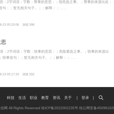
hì；拼音：2字词语；字数：警事的意思：；指危急之事。；警事的来源出处：
造句：；暂无相关句子。；；解释：；……
-23 05:20:06
浏览 596
意思
hì；拼音：2字词语；字数：惊事的意思：；危险紧急之事。；惊事的来源出
；惊事造句：；暂无相关句子。；；解释：；……
-23 05:17:20
浏览 592
科技
生活
职业
教育
资讯
关于
|
登录
|
抉信网 All Rights Reserved
桂ICP备2022002235号
桂公网安备45098102