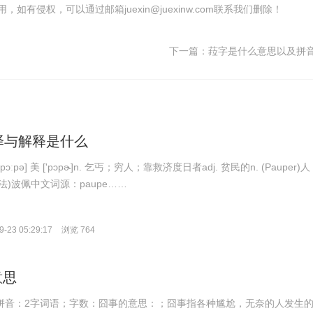
有侵权，可以通过邮箱juexin@juexinw.com联系我们删除！
下一篇：
菈字是什么意思以及拼
翻译与解释是什么
'pɔːpə] 美 ['pɔpɚ]n. 乞丐；穷人；靠救济度日者adj. 贫民的n. (Pauper)人
法)波佩中文词源：paupe……
-23 05:29:17
浏览 764
意思
shì；拼音：2字词语；字数：囧事的意思：；囧事指各种尴尬，无奈的人发生