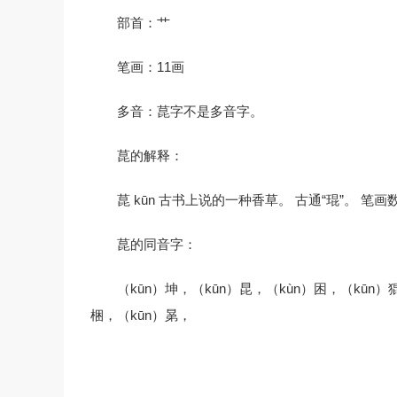
部首：艹
笔画：11画
多音：菎字不是多音字。
菎的解释：
菎 kūn 古书上说的一种香草。 古通“琨”。 笔画数
菎的同音字：
（kūn）坤，（kūn）昆，（kùn）困，（kūn）
梱，（kūn）晜，