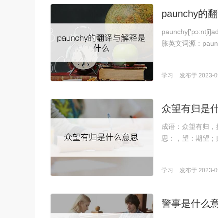
paunchy
paunchy['pɔ:
胀英文词源：paunchy
学习
发布于 2023-09
众望有归是
成语：众望有归，拼音
思：，望：期望；
学习
发布于 2023-09
警事是什么