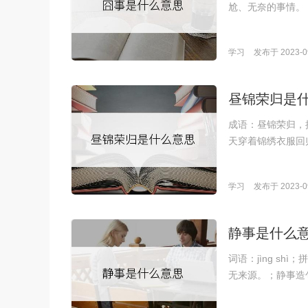
尬、无奈的事情。
学习
发布于 2023-09
昼锦荣归是
成语：昼锦荣归，拼音
天穿着锦绣衣服回
学习
发布于 2023-09
静事是什么
词语：jìng s
无来源。；静事造