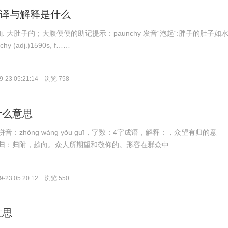
的翻译与解释是什么
ntʃi]adj. 大肚子的；大腹便便的助记提示：paunchy 发音“泡起“:胖子的肚子如
 (adj.)1590s, f……
-23 05:21:14
浏览 758
什么意思
：zhòng wàng yǒu guī，字数：4字成语，解释：，众望有归的意
归：归附，趋向。众人所期望和敬仰的。形容在群众中...……
-23 05:20:12
浏览 550
意思