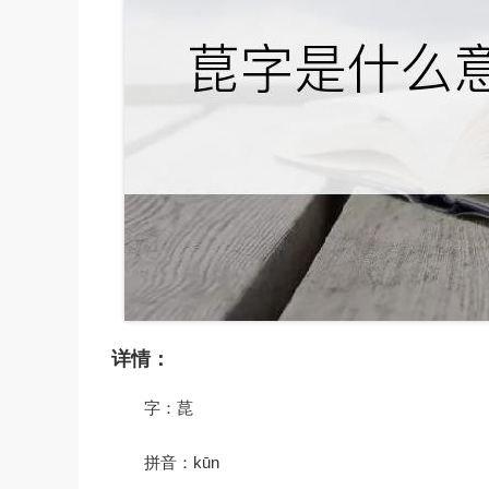
详情：
字：菎
拼音：kūn