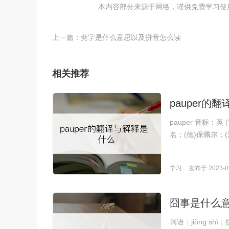
本内容部分来源于网络，谨供免费学习使用，如
上一篇：
萒字是什么意思以及拼音怎么读
相关推荐
pauper的
pauper 音标：英 [
名；(德)保佩尔；(
学习
发布于 2023-09
囧事是什么
词语：jiǒng 