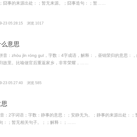
；囧事的来源出处：；暂无来源。；囧事造句：；暂……
-23 05:28:15
浏览 1017
什么意思
：zhòu jǐn róng guī，字数：4字成语，解释：，昼锦荣归的意思：
归故里。比喻做官后重返家乡，非常荣耀，……
-23 05:27:40
浏览 585
意思
hì；拼音：2字词语；字数：静事的意思：；安静无为。；静事的来源出处：；
句：；暂无相关句子。；；解释：；……