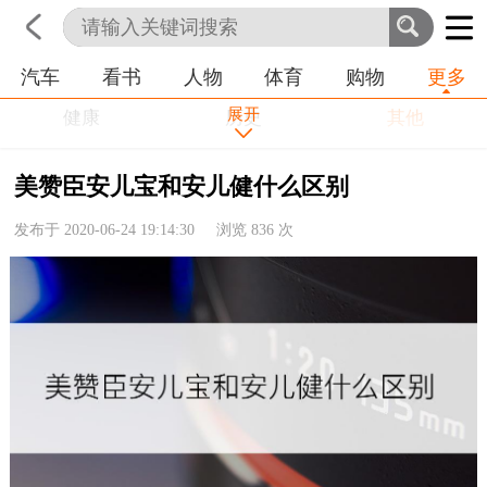
培训
学习
情感
房产
金融
工作
汽车
看书
人物
体育
购物
更多
首页
科技
生活
职业
农业
命理
动物
展开
健康
历史
其他
美赞臣安儿宝和安儿健什么区别
发布于 2020-06-24 19:14:30 浏览
836
次