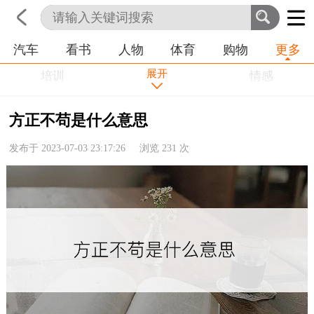
汽车
看书
人物
体育
购物
更多
首页
科技
生活
职业
展开
培训
学习
情感
房产
金融
工作
方正不苟是什么意思
农业
命理
动物
发布于 2023-07-03 23:17:26 浏览
231
次
健康
历史
其他