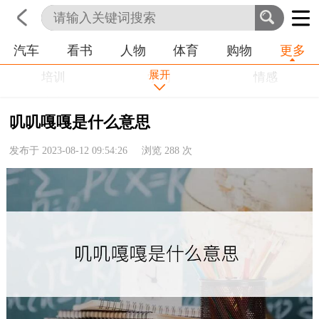
汽车
看书
人物
体育
购物
更多
首页
科技
生活
职业
展开
培训
学习
情感
房产
金融
工作
叽叽嘎嘎是什么意思
农业
命理
动物
发布于 2023-08-12 09:54:26 浏览
288
次
健康
历史
其他