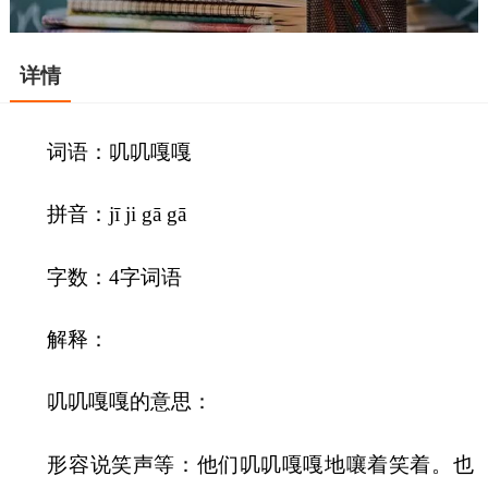
详情
词语：叽叽嘎嘎
拼音：jī ji gā gā
字数：4字词语
解释：
叽叽嘎嘎的意思：
形容说笑声等：他们叽叽嘎嘎地嚷着笑着。也