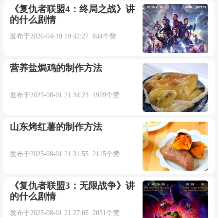
《复仇者联盟4：终局之战》讲
我只是寄生于深处某一隅那一颗小小的珠子.
的什么剧情
【互联网】
发布于2026-04-19 19:42:27 844个赞
Can cancer cell be in the parasitism of which a few
营养盐焗鸡的制作方法
place of human body?
发布于2025-08-01 21:34:23 1959个赞
癌细胞能在人体的哪几个部位寄生?【互联网】
山东烤红薯的制作方法
The antifungal mechanism of Trichoderma is
varied, including antibiotic, dissolve hypha, parasitism
发布于2025-08-01 21:31:55 2115个赞
and competition.
《复仇者联盟3：无限战争》讲
木霉菌的作用机制多种多样, 包括产生抗生素、
的什么剧情
重寄生作用 、 溶菌作用、竞争作用等.【互联网】
发布于2025-08-01 21:27:05 2031个赞