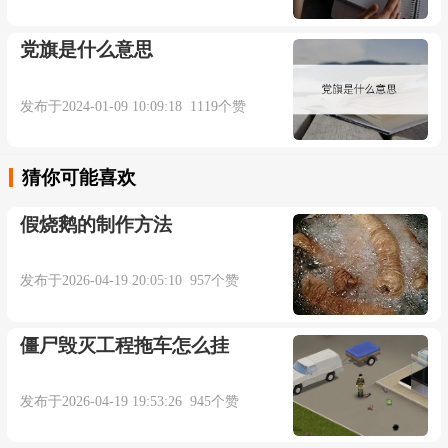
Many biologists think that sex, for example, is a
response to parasitism.
党旗是什么意思
比如说许多生物学家认为性就是对寄生病菌的
发布于2024-01-09 10:09:18 1119个赞
一种反应.【互联网】
猜你可能喜欢
You hate emotional parasitism, whiners and
假烧鹅的制作方法
outsiders interfering with your business.
你不喜欢别人情绪依靠,哀怨嘀咕以及外界干扰
发布于2026-04-19 20:05:10 957个赞
你的事.【互联网】
僵尸毁灭工程拖车怎么挂
I only am the parasitism in deep place some corner
发布于2026-04-19 19:53:26 945个赞
that small bead.