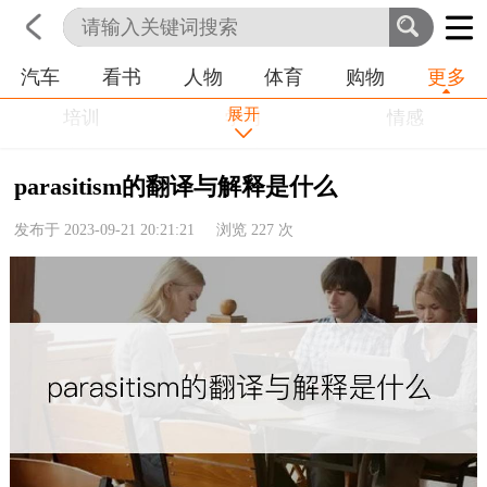
汽车
看书
人物
体育
购物
更多
首页
科技
生活
职业
展开
培训
学习
情感
房产
金融
工作
parasitism的翻译与解释是什么
农业
命理
动物
发布于 2023-09-21 20:21:21 浏览
227
次
健康
历史
其他