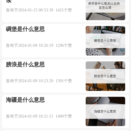
读
比如说许多生物学家认为性就是对寄生病菌的
发布于2024-01-15 00:53:39 1421个赞
一种反应.
碉堡是什么意思
来自互联网
发布于2024-01-09 10:26:19 1296个赞
3. You hate emotional parasitism, whiners and
膀浪是什么意思
outsiders interfering with your business.
你不喜欢别人情绪依靠,哀怨嘀咕以及外界干扰
发布于2024-01-09 10:23:29 1391个赞
你的事.
海疆是什么意思
来自互联网
发布于2024-01-09 10:21:11 1400个赞
4. I only am the parasitism in deep place some