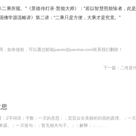
事非二乘所窥。”《景德传灯录·慧能大师》：“若以智慧照烦恼者，此
中国佛学源流略讲》第二讲：“二乘只是方便，大乘才是究竟。”
有侵权，可以通过邮箱juexin@juexinw.com联系我们删除！
下一篇：
二传是
意思
；拼音：2字词语；字数：一灭的意思：；芸芸众生美丽的归宿的真理。；一
来源。；一灭造句：；暂无相关句子。；；解释：；……