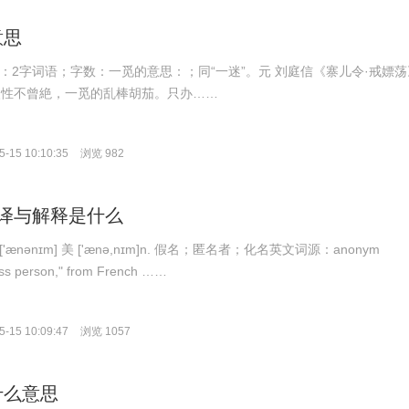
意思
拼音：2字词语；字数：一觅的意思：；同“一迷”。元 刘庭信《寨儿令·戒嫖荡
火性不曾絶，一觅的乱棒胡茄。只办……
-15 10:10:35
浏览 982
的翻译与解释是什么
['ænənɪm] 美 ['ænə,nɪm]n. 假名；匿名者；化名英文词源：anonym
ess person," from French ……
-15 10:09:47
浏览 1057
什么意思