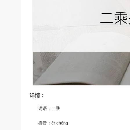
详情：
词语：二乘
拼音：èr chéng