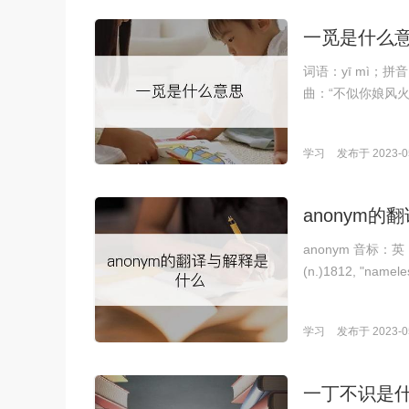
一觅是什么
词语：yī mì；
曲：“不似你娘风
学习
发布于 2023-05
anonym
anonym 音标：英 
(n.)1812, "namel
学习
发布于 2023-05
一丁不识是