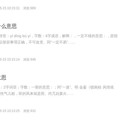
-15 10:15:31
浏览 989
什么意思
音：yī dìng bú yí，字数：4字成语，解释：，一定不移的意思：，原
后形容事理正确，不可改变。同“一定不易”……
-15 10:15:14
浏览 946
意思
拼音：2字词语；字数：一密的意思：；同“一迷”。明 金銮《锁南枝·风情戏
，性气儿粗，听的风来就是雨。尚兀自拨火……
-15 10:13:25
浏览 932