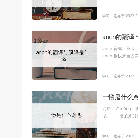
学习
发布于 2023-05
anon的翻
anon 音标：英 [
anon 很快来自古
学习
发布于 2023-05
一懵是什么
词语：yī měn
见。；一懵的来源
学习
发布于 2023-05