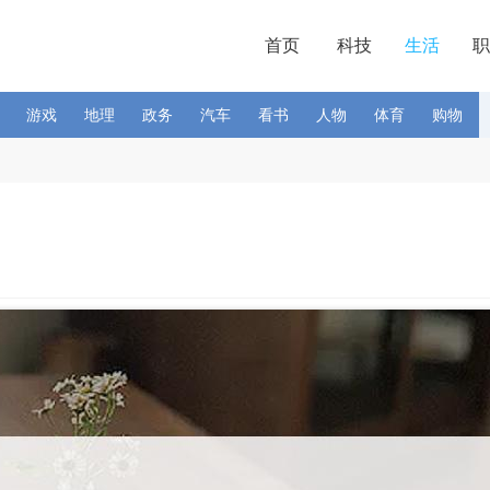
首页
科技
生活
职
游戏
地理
政务
汽车
看书
人物
体育
购物