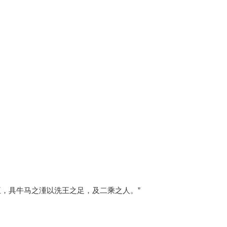
饮王，具牛马之湩以洗王之足，及二乘之人。”