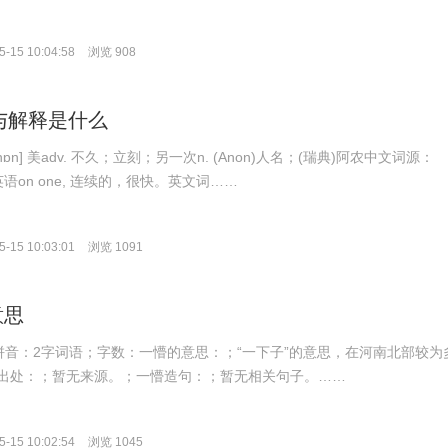
-15 10:04:58
浏览 908
译与解释是什么
ə'nɒn] 美adv. 不久；立刻；另一次n. (Anon)人名；(瑞典)阿农中文词源：
英语on one, 连续的，很快。英文词……
-15 10:03:01
浏览 1091
意思
g；拼音：2字词语；字数：一懵的意思：；“一下子”的意思，在河南北部较为
出处：；暂无来源。；一懵造句：；暂无相关句子。……
-15 10:02:54
浏览 1045