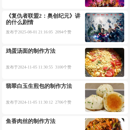
We are packed like sardine all the way home on the
《复仇者联盟2：奥创纪元》讲
的什么剧情
bus.
发布于2025-08-01 21:16:05 2094个赞
我们回家时公车一路上都拥挤不堪.【期刊摘
选】
鸡蛋汤面的制作方法
Each sardine was hooked through both eyes.
发布于2024-11-05 11:30:55 3100个赞
每一条沙丁鱼都是穿过眼睛挂在钩子上的.【辞
翡翠白玉生煎包的制作方法
典例句】
发布于2024-11-05 11:30:12 2706个赞
Cosmetics Natural Herbs, Sardine, Oil, Leather,
Jeans. Herbal and Botanical Products.
鱼香肉丝的制作方法