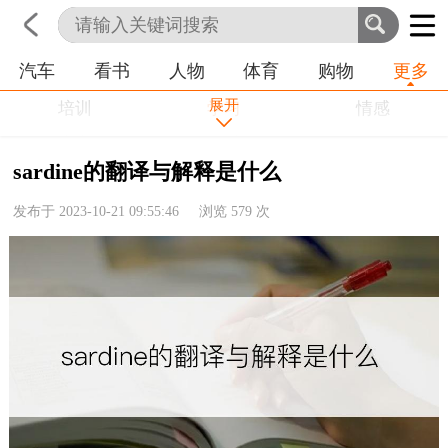
汽车
看书
人物
体育
购物
更多
首页
科技
生活
职业
展开
培训
学习
情感
房产
金融
工作
sardine的翻译与解释是什么
农业
命理
动物
发布于 2023-10-21 09:55:46 浏览
579
次
健康
历史
其他