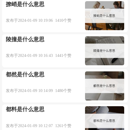
撩峭是什么意思
每辆开来和开走的公共汽车都塞得像沙丁鱼罐
头一样拥挤.
发布于2024-01-09 10:19:06 1410个赞
来自辞典例句
陵撞是什么意思
2. Each sardine was hooked through both eyes.
发布于2024-01-09 10:16:43 1441个赞
每一条沙丁鱼都是穿过眼睛挂在钩子上的.
都然是什么意思
来自辞典例句
发布于2024-01-09 10:14:09 1480个赞
3. The old man unhooked the fish, rebaited the
line with another sardine and tossed it over.
都料是什么意思
老人把钓钩从鱼嘴里***, 重新安上一条沙丁鱼
发布于2024-01-09 10:12:07 1261个赞