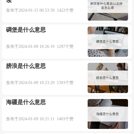
读
Sardinia), the Mediterranean island, near which the fish
发布于2024-01-15 00:53:39 1422个赞
probably were caught and from which they were
exported. But Klein writes, "It is hardly probable that
碉堡是什么意思
the Greeks would have obtained fish from so far as
Sardinia at a time relatively so early as that of Aristotle,
发布于2024-01-09 10:26:19 1297个赞
from whom Athenaios quotes a passage in which the
膀浪是什么意思
fish sardinos is mentioned." Colloquial phrase packed
like sardines (in a tin) is recorded from 1911.
发布于2024-01-09 10:23:29 1393个赞
双语例句：
海疆是什么意思
1. Every bus arrives and leaves packed as fully as a
发布于2024-01-09 10:21:11 1403个赞
sardine tin.