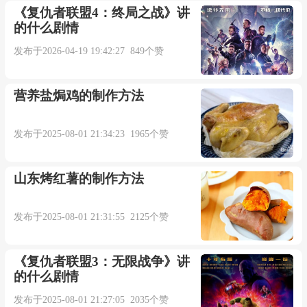
《复仇者联盟4：终局之战》讲
牛仔裤. 草药而植物学的产品.
的什么剧情
发布于2026-04-19 19:42:27 849个赞
来自互联网
更多相关例句：
营养盐焗鸡的制作方法
They opened a tin of sardines.
发布于2025-08-01 21:34:23 1965个赞
他们打开了一罐沙丁鱼。【柯林斯高阶英语词
山东烤红薯的制作方法
典】
发布于2025-08-01 21:31:55 2125个赞
The refugees were packed like sardines.
《复仇者联盟3：无限战争》讲
难民们像罐头里的沙丁鱼般紧紧挤在一起。
的什么剧情
【柯林斯高阶英语词典】
发布于2025-08-01 21:27:05 2035个赞