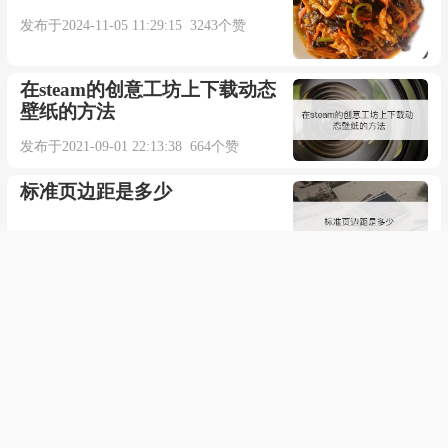
采购产品化妆品天然的药草, 沙丁鱼, 油, 皮革,
发布于2024-11-05 11:29:15 3243个赞
牛仔裤. 草药而植物学的产品.【期刊摘选】
在steam的创意工坊上下载动态
壁纸的方法
How to eat: Choose sardines packed in olive or
发布于2021-09-01 22:13:38 664个赞
sardine oil.
标准页边距是多少
吃法: 选择沙丁鱼包装橄榄油或沙丁鱼油.【期
刊摘选】
发布于2022-04-14 09:08:42 737个赞
郑州各个区的邮政编码
The old man unhooked the fish, rebaited the line
with another sardine and tossed it over.
发布于2020-11-03 06:48:14 667个赞
老人把钓钩从鱼嘴里拔出来, 重新安上一条沙丁
月关的全部作品有哪些
鱼作饵,把它甩进海里.【英汉文学 - 老人与海】