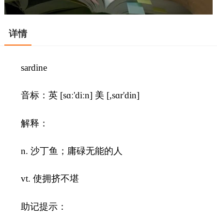
详情
sardine
音标：英 [sɑː'diːn] 美 [,sɑr'din]
解释：
n. 沙丁鱼；庸碌无能的人
vt. 使拥挤不堪
助记提示：