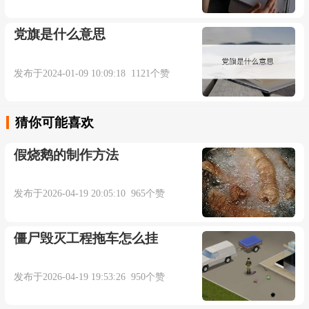
作饵,把它甩进海里.
党旗是什么意思
来自英汉文学 - 老人与海
发布于2024-01-09 10:09:18 1121个赞
4. We are packed like sardine all the way home on
the bus.
猜你可能喜欢
假烧鹅的制作方法
我们回家时公车一路上都拥挤不堪.
发布于2026-04-19 20:05:10 965个赞
来自互联网
5. Cosmetics Natural Herbs, Sardine, Oil, Leather,
僵尸毁灭工程拖车怎么挂
Jeans. Herbal and Botanical Products.
发布于2026-04-19 19:53:26 950个赞
采购产品化妆品天然的药草, 沙丁鱼, 油, 皮革,