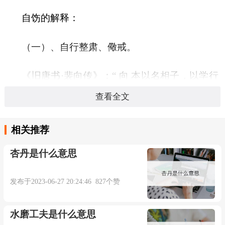
自饬的解释：
（一）、自行整肃、儆戒。
《旧唐书·裴向传》：“ 向 本以名相子，以学行
自飭，谨守其门风。” 宋 苏辙 《谢太中大夫门下
查看全文
侍郎表》之一：“惟至公，故贵戚近习不戒而自
飭。”《明史·文苑传三·黄佐》：“ 佐 弟子多以行业
相关推荐
自飭，而 梁有誉 、 欧大任 、 黎民表 诗名最著
杏丹是什么意思
云。” 章炳麟 《国故论衡·正赍送》：“上自槃盂，
下逮几杖，皆有辞以自飭，非以祝寿考也。”
发布于2023-06-27 20:24:46 827个赞
水磨工夫是什么意思