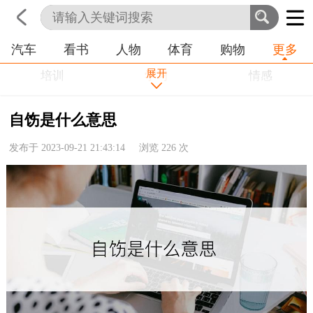
汽车
看书
人物
体育
购物
更多
首页
科技
生活
职业
展开
培训
学习
情感
房产
金融
工作
自饬是什么意思
农业
命理
动物
发布于 2023-09-21 21:43:14 浏览
226
次
健康
历史
其他