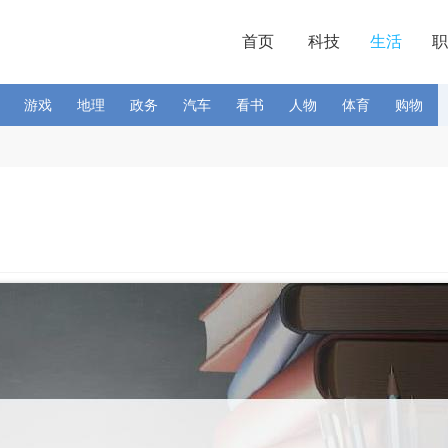
首页
科技
生活
职
游戏
地理
政务
汽车
看书
人物
体育
购物