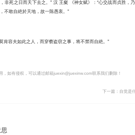
，非死之日而天下去之。” 汉 王粲 《神女赋》：“心交战而贞胜，
矣，不敢自絶於天地，故一陈愚衷。”
皆莫肯容夫如此之人，而穿窬盗窃之事，将不禁而自絶。”
有侵权，可以通过邮箱juexin@juexinw.com联系我们删除！
下一篇：
自觉是
意思