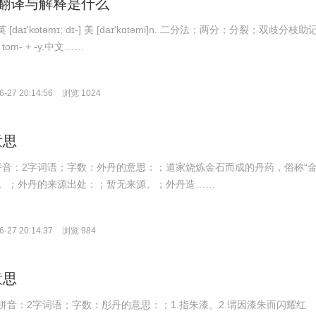
my的翻译与解释是什么
英 [daɪ'kɒtəmɪ; dɪ-] 美 [daɪ'kɑtəmi]n. 二分法；两分；分裂；双歧分枝助
 tom- + -y.中文……
-27 20:14:56
浏览 1024
意思
n；拼音：2字词语；字数：外丹的意思：；道家烧炼金石而成的丹药，俗称“
相对。；外丹的来源出处：；暂无来源。；外丹造……
-27 20:14:37
浏览 984
意思
ān；拼音：2字词语；字数：彤丹的意思：；1.指朱漆。2.谓因漆朱而闪耀红