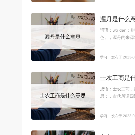
渥丹是什么
词语：wò dā
色。；渥丹的来源
学习
发布于 2023-06
士农工商是
成语：士农工商，拼音
思：，古代所谓四
学习
发布于 2023-06