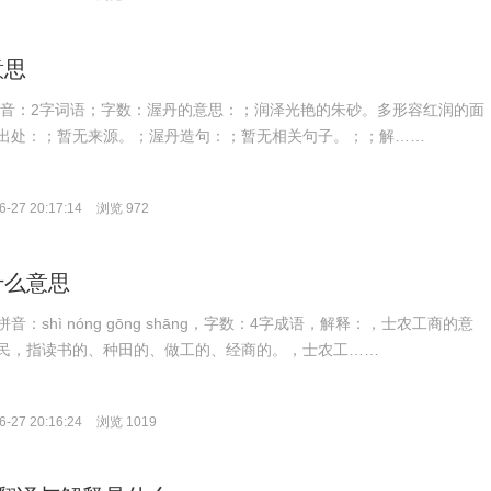
意思
n；拼音：2字词语；字数：渥丹的意思：；润泽光艳的朱砂。多形容红润的面
出处：；暂无来源。；渥丹造句：；暂无相关句子。；；解……
-27 20:17:14
浏览 972
什么意思
：shì nóng gōng shāng，字数：4字成语，解释：，士农工商的意
民，指读书的、种田的、做工的、经商的。，士农工……
-27 20:16:24
浏览 1019