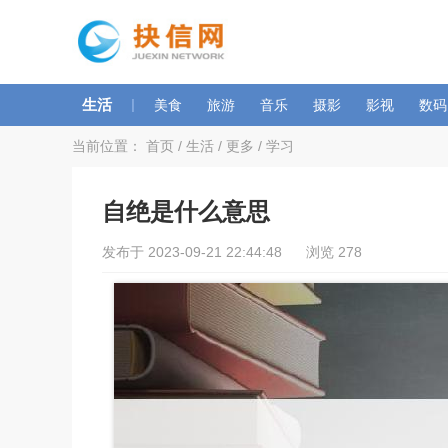
生活
|
美食
旅游
音乐
摄影
影视
数码
当前位置：
首页
/
生活
/
更多
/
学习
自绝是什么意思
发布于 2023-09-21 22:44:48 浏览 278