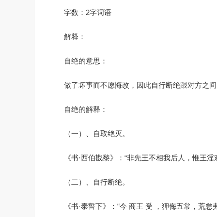
字数：2字词语
解释：
自绝的意思：
做了坏事而不愿悔改，因此自行断绝跟对方之间
自绝的解释：
（一）、自取绝灭。
《书·西伯戡黎》：“非先王不相我后人，惟王淫
（二）、自行断绝。
《书·泰誓下》：“今 商王 受 ，狎侮五常，荒