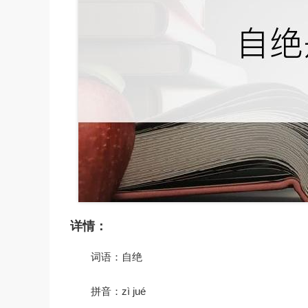
详情：
词语：自绝
拼音：zì jué