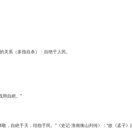
的关系（多指自杀）：自绝于人民。
戏用自絶。”
怠弗敬，自絶于天，结怨于民。”《史记·淮南衡山列传》：“故《孟子》曰