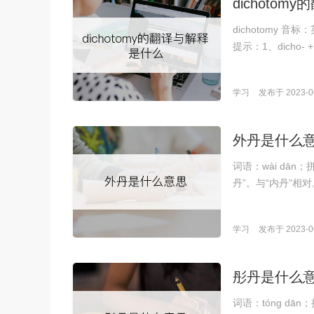
dichoto
dichotomy 音标：
提示：1、dicho- +
学习
发布于 2023-06
外丹是什么
词语：wài dā
丹”。与“内丹”
学习
发布于 2023-06
彤丹是什么
词语：tóng d