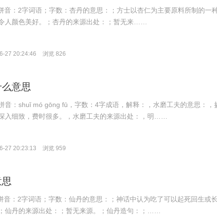
ān；拼音：2字词语；字数：杏丹的意思：；方士以杏仁为主要原料所制的一
令人颜色美好。；杏丹的来源出处：；暂无来……
-27 20:24:46
浏览 826
什么意思
音：shuǐ mó gōng fū，字数：4字成语，解释：，水磨工夫的意思：，
深入细致，费时很多。，水磨工夫的来源出处：，明……
-27 20:23:13
浏览 959
意思
ān；拼音：2字词语；字数：仙丹的意思：；神话中认为吃了可以起死回生或
；仙丹的来源出处：；暂无来源。；仙丹造句：；……