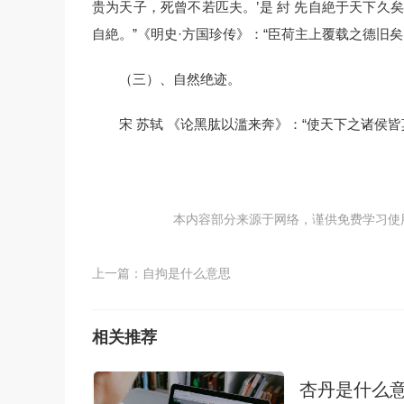
贵为天子，死曾不若匹夫。’是 紂 先自絶于天下久矣
自絶。”《明史·方国珍传》：“臣荷主上覆载之德旧
（三）、自然绝迹。
宋 苏轼 《论黑肱以滥来奔》：“使天下之诸侯
本内容部分来源于网络，谨供免费学习使用，如
上一篇：
自拘是什么意思
相关推荐
杏丹是什么