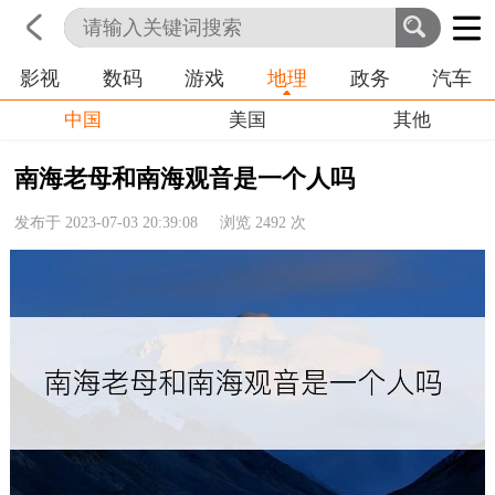
影视
数码
游戏
地理
政务
汽车
首页
科技
生活
职业
中国
美国
其他
南海老母和南海观音是一个人吗
发布于 2023-07-03 20:39:08 浏览
2492
次