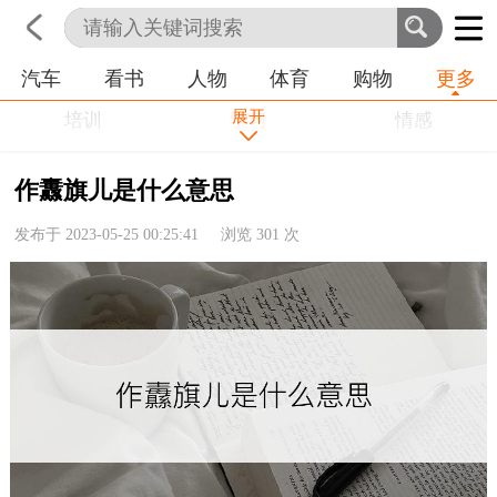
汽车
看书
人物
体育
购物
更多
首页
科技
生活
职业
展开
培训
学习
情感
房产
金融
工作
作纛旗儿是什么意思
农业
命理
动物
发布于 2023-05-25 00:25:41 浏览
301
次
健康
历史
其他