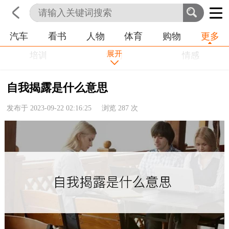
汽车
看书
人物
体育
购物
更多
首页
科技
生活
职业
展开
培训
学习
情感
房产
金融
工作
自我揭露是什么意思
农业
命理
动物
发布于 2023-09-22 02:16:25 浏览
287
次
健康
历史
其他