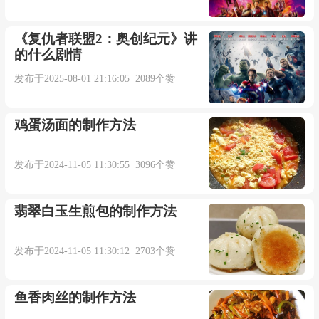
非指定收件人不得对本邮件进行任何形式的查
《复仇者联盟2：奥创纪元》讲
的什么剧情
阅 、 宣传 、 散布或复制.【期刊摘选】
发布于2025-08-01 21:16:05 2089个赞
Using the snapshot duplication technology , it
comes to a better realization of the data duplication
鸡蛋汤面的制作方法
deployment.
发布于2024-11-05 11:30:55 3096个赞
利用快照复制技术, 较好的实现了数据复制部
翡翠白玉生煎包的制作方法
署.【期刊摘选】
发布于2024-11-05 11:30:12 2703个赞
Unauthorized duplication of our music is
partnership with piracy. Thank you for your
鱼香肉丝的制作方法
understanding and cooperation!