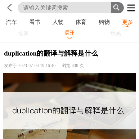
汽车
看书
人物
体育
购物
更多
首页
科技
生活
职业
展开
培训
学习
情感
房产
金融
工作
duplication的翻译与解释是什么
农业
命理
动物
发布于 2023-07-03 19:16:40 浏览
438
次
健康
历史
其他