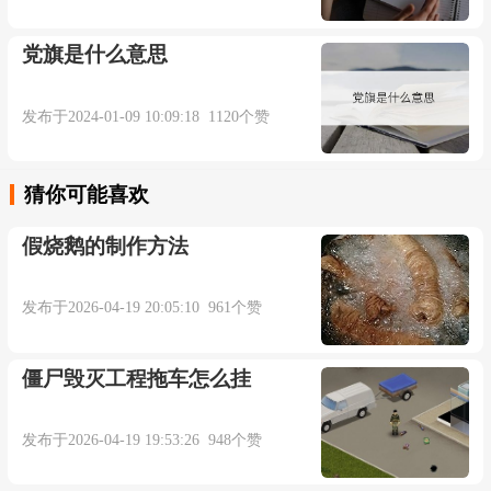
更多相关例句：
党旗是什么意思
...unnecessary duplication of resources.
发布于2024-01-09 10:09:18 1120个赞
不必要的资源重复【柯林斯高阶英语词典】
猜你可能喜欢
Once the tests run you ask yourself, did you
假烧鹅的制作方法
remove all the duplication?
一旦测试通过,你接着就该问自己, 是否所有的
发布于2026-04-19 20:05:10 961个赞
重复代码都被清除干净了?【期刊摘选】
僵尸毁灭工程拖车怎么挂
Continuous computer check achieved by
发布于2026-04-19 19:53:26 948个赞
duplication of hardware and comparison of results.