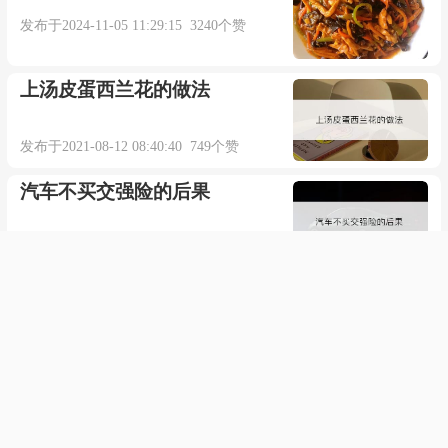
发布于2024-11-05 11:29:15 3240个赞
未经我们授权而复制我们的音乐是不正确的行
为,请不要与盗版商成为夥伴, 谢谢您的谅解与合作!
上汤皮蛋西兰花的做法
【期刊摘选】
发布于2021-08-12 08:40:40 749个赞
This business model must be on the network copy
汽车不买交强险的后果
a large amount of duplication.
发布于2021-03-14 21:55:40 659个赞
这种商业模式必然是在网络上产生大量重复复
制的内容.【期刊摘选】
秦时丽人明月心结局
We must avoid wasteful duplication of effort.
发布于2021-06-16 17:35:15 598个赞
巴啦啦小魔仙变身咒语？
我们必须避免无谓的重复劳动.【期刊摘选】