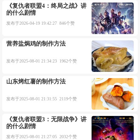
《复仇者联盟4：终局之战》讲
用两套硬件(例如两个运算器)同时产生的结果
的什么剧情
进行连续的比较而实现的校验.【期刊摘选】
发布于2026-04-19 19:42:27 846个赞
Ancient genome duplication ( events ) have been
营养盐焗鸡的制作方法
identified in diverse organisms , such as yeast,
vertebrates, and Arabidopsis.
发布于2025-08-01 21:34:23 1962个赞
古老的基因组 加倍 事件已经在多个物种中被确
山东烤红薯的制作方法
定, 包括酵母 、 脊椎动物以及拟南芥等.【期刊摘
选】
发布于2025-08-01 21:31:55 2119个赞
Any review, dissemination, distribution or
《复仇者联盟3：无限战争》讲
duplication of this communication by the unintended
的什么剧情
recipient is strictly prohibited.
发布于2025-08-01 21:27:05 2032个赞