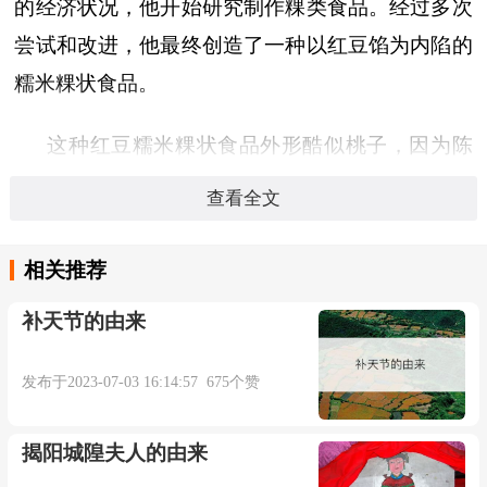
的经济状况，他开始研究制作粿类食品。经过多次
尝试和改进，他最终创造了一种以红豆馅为内陷的
糯米粿状食品。
这种红豆糯米粿状食品外形酷似桃子，因为陈
桃瑞姓氏中有“桃”字，所以被人们称为“红桃粿”。
查看全文
潮汕人喜欢吃这种甜品，尤其在农历新年期间。
相关推荐
随着时间的推移，潮汕红桃粿逐渐成为潮汕地
补天节的由来
区的传统美食，深受当地人民喜爱。如今，潮汕红
桃粿已经扩散至全国各地，成为中国传统糕点文化
发布于2023-07-03 16:14:57 675个赞
的一部分。
揭阳城隍夫人的由来
潮汕红桃粿不仅口感软糯，而且酥脆可口，整