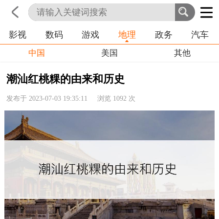
影视
数码
游戏
地理
政务
汽车
首页
科技
生活
职业
中国
美国
其他
潮汕红桃粿的由来和历史
发布于 2023-07-03 19:35:11 浏览
1092
次