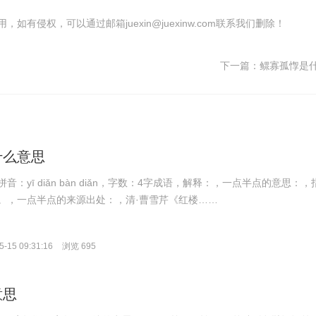
有侵权，可以通过邮箱juexin@juexinw.com联系我们删除！
下一篇：
鳏寡孤惸是
什么意思
：yī diǎn bàn diǎn，字数：4字成语，解释：，一点半点的意思：，
。，一点半点的来源出处：，清·曹雪芹《红楼……
-15 09:31:16
浏览 695
意思