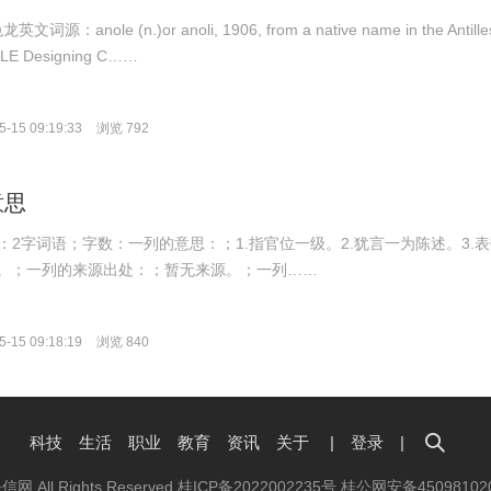
龙英文词源：anole (n.)or anoli, 1906, from a native name in the Antille
E Designing C……
-15 09:19:33
浏览 792
意思
；拼音：2字词语；字数：一列的意思：；1.指官位一级。2.犹言一为陈述。3.
。；一列的来源出处：；暂无来源。；一列……
-15 09:18:19
浏览 840
科技
生活
职业
教育
资讯
关于
|
登录
|
抉信网 All Rights Reserved
桂ICP备2022002235号
桂公网安备45098102