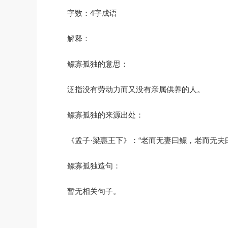
字数：4字成语
解释：
鳏寡孤独的意思：
泛指没有劳动力而又没有亲属供养的人。
鳏寡孤独的来源出处：
《孟子·梁惠王下》：“老而无妻曰鳏，老而无
鳏寡孤独造句：
暂无相关句子。