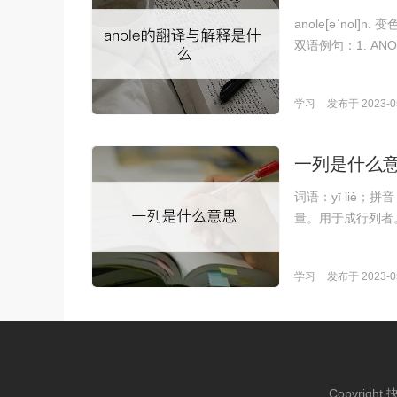
anole[əˈnol]n. 变色
双语例句：1. ANOL
学习
发布于 2023-05
一列是什么
词语：yī liè
量。用于成行列者
学习
发布于 2023-05
Copyright 