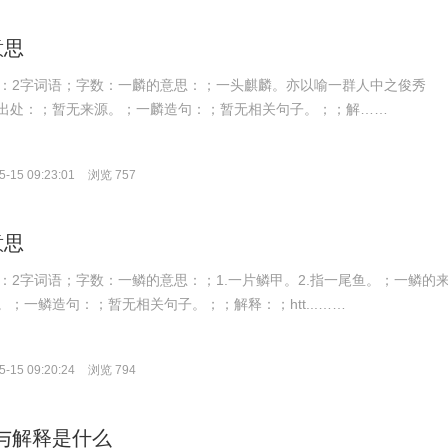
意思
；拼音：2字词语；字数：一麟的意思：；一头麒麟。亦以喻一群人中之俊秀
出处：；暂无来源。；一麟造句：；暂无相关句子。；；解……
-15 09:23:01
浏览 757
意思
；拼音：2字词语；字数：一鳞的意思：；1.一片鳞甲。2.指一尾鱼。；一鳞的
；一鳞造句：；暂无相关句子。；；解释：；htt...……
-15 09:20:24
浏览 794
译与解释是什么