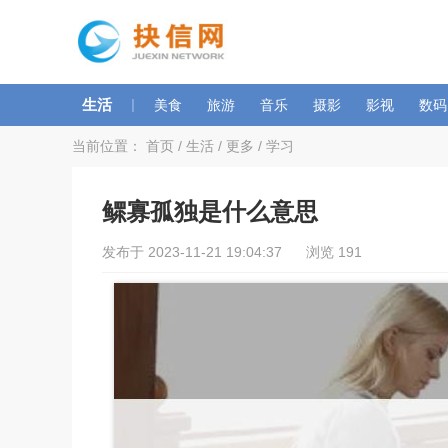
生活
|
美食
旅游
音乐
摄影
影视
数码
当前位置：
首页
/
生活
/
更多
/
学习
鳏寡孤独是什么意思
发布于 2023-11-21 19:04:37 浏览 191