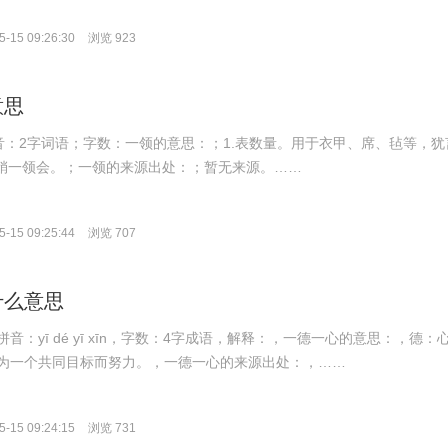
-15 09:26:30
浏览 923
意思
g；拼音：2字词语；字数：一领的意思：；1.表数量。用于衣甲、席、毡等，犹
谓稍一领会。；一领的来源出处：；暂无来源。……
-15 09:25:44
浏览 707
什么意思
音：yī dé yī xīn，字数：4字成语，解释：，一德一心的意思：，德：
为一个共同目标而努力。，一德一心的来源出处：，……
-15 09:24:15
浏览 731