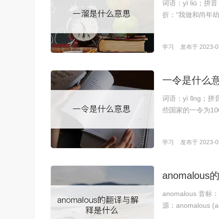
词语：yī liū
折：“我做和尚年
学习
发布于 2023-05
一令是什么
词语：yì lǐn
些国家的一令为10
学习
发布于 2023-05
anomalo
anomalous 音标
源：anomalous (ad