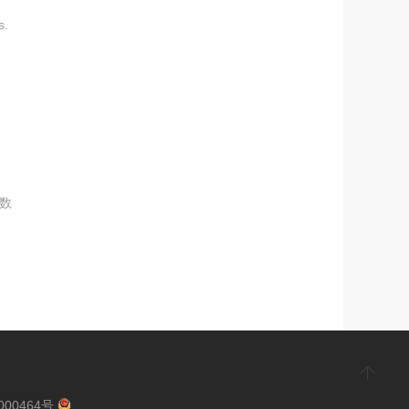
s.
表数
000464号