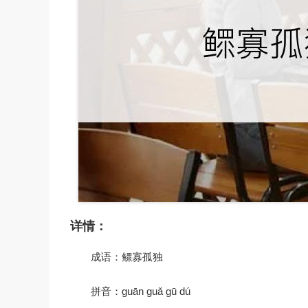
详情：
成语：鳏寡孤独
拼音：guān guǎ gū dú