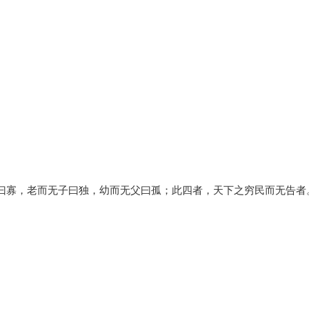
夫曰寡，老而无子曰独，幼而无父曰孤；此四者，天下之穷民而无告者