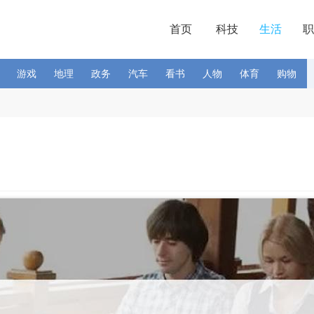
首页
科技
生活
职
游戏
地理
政务
汽车
看书
人物
体育
购物