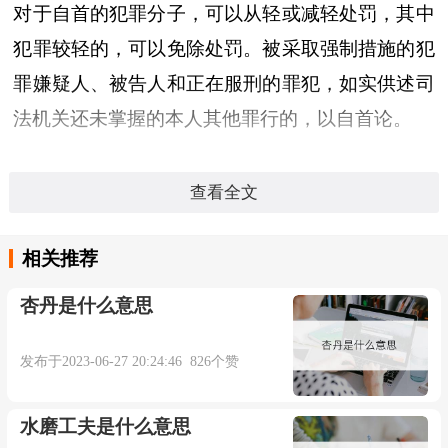
对于自首的犯罪分子，可以从轻或减轻处罚，其中
犯罪较轻的，可以免除处罚。被采取强制措施的犯
罪嫌疑人、被告人和正在服刑的罪犯，如实供述司
法机关还未掌握的本人其他罪行的，以自首论。
自首的解释：
查看全文
（一）、自行投案，承认罪责。
相关推荐
《后汉书·郅恽传》：“ 惲 即起，将客遮仇人，
杏丹是什么意思
取其头以示 子张 。 子张 见而气絶。 惲 因而诣
县，以状自首。” 南朝 梁武帝 《南郊大赦
发布于2023-06-27 20:24:46 826个赞
诏》：“各令自首，不问往罪。”《新五代史·梁臣传
水磨工夫是什么意思
·寇彦卿》：“ 彦卿 见 太祖 自首， 太祖 惜之，詔