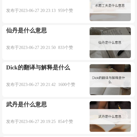
彦卿 以钱偿现家以赎罪。”《古今小说·汪信之一死
发布于2023-06-27 20:23:13 959个赞
救全家》：“ 革 子 世雄 知情与否，亦难悬断，然
观 无为州 首词与同恶相济者不侔，似宜准自首
仙丹是什么意思
例，姑从末减。”
发布于2023-06-27 20:21:50 833个赞
（二）、向敌人投降告密。
Dick的翻译与解释是什么
鲁迅 《书信集·致曹聚仁》：“自首之辈，当分
别论之，别国的硬汉比 中国 多，也因为别国的淫
发布于2023-06-27 20:21:42 1600个赞
刑不及 中国 的缘故。” 胡丹沸 《把眼光放远一
武丹是什么意思
点》独幕剧：“ 老福 ，好好地想想吧！向敌人自首
了，还算个 中国 人吗？”
发布于2023-06-27 20:19:25 854个赞