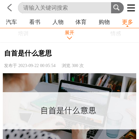
汽车
看书
人物
体育
购物
更多
首页
科技
生活
职业
展开
培训
学习
情感
房产
金融
工作
自首是什么意思
农业
命理
动物
发布于 2023-09-22 00:05:54 浏览
300
次
健康
历史
其他