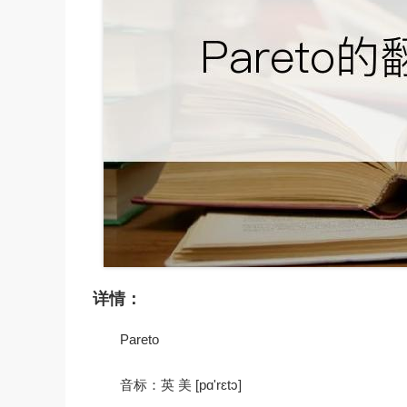
详情：
Pareto
音标：英 美 [pɑ'rɛtɔ]