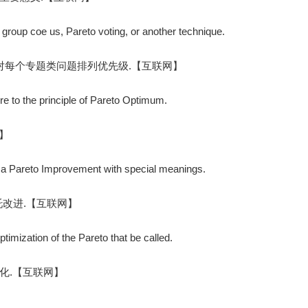
g group coe us, Pareto voting, or another technique.
对每个专题类问题排列优先级.【互联网】
re to the principle of Pareto Optimum.
】
m a Pareto Improvement with special meanings.
改进.【互联网】
ptimization of the Pareto that be called.
化.【互联网】