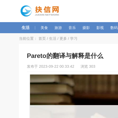
生活
|
美食
旅游
音乐
摄影
影视
数码
当前位置：
首页
/
生活
/
更多
/
学习
Pareto的翻译与解释是什么
发布于 2023-09-22 00:33:42 浏览 303