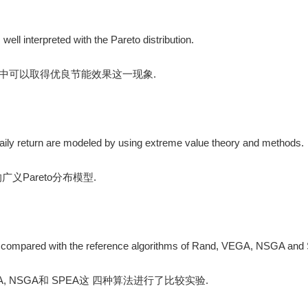
s well interpreted with the Pareto distribution.
应用中可以取得优良节能效果这一现象.
 daily return are modeled by using extreme value theory and methods.
Pareto分布模型.
y compared with the reference algorithms of Rand, VEGA, NSGA and
GA, NSGA和 SPEA这 四种算法进行了比较实验.