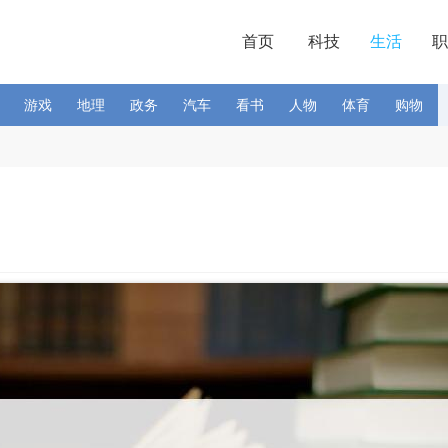
首页
科技
生活
职
游戏
地理
政务
汽车
看书
人物
体育
购物