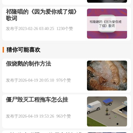
长大了些狡猾了些
祁隆唱的《因为爱你戒了烟》
歌词
新的朋友新的誓言
发布于2023-02-26 03:40:25 1230个赞
我们中间那一条线
猜你可能喜欢
还能拉得多远
假烧鹅的制作方法
那年和你熬过的一切
发布于2026-04-19 20:05:10 976个赞
疯狂依赖放弃过的昨天
僵尸毁灭工程拖车怎么挂
那些我们才懂的语言
发布于2026-04-19 19:53:26 963个赞
都藏在照片里