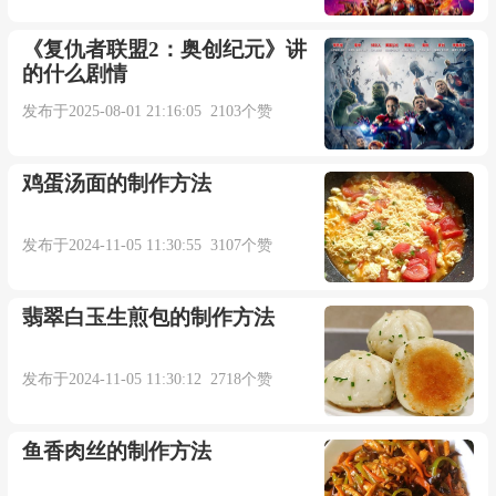
《复仇者联盟2：奥创纪元》讲
～呜～
的什么剧情
发布于2025-08-01 21:16:05 2103个赞
你脸上曾有我的岁月
鸡蛋汤面的制作方法
片刻它藏了的岁月
发布于2024-11-05 11:30:55 3107个赞
插件/素材：
翡翠白玉生煎包的制作方法
点击下载
发布于2024-11-05 11:30:12 2718个赞
本内容部分来源于网络，谨供免费学习使用，如有侵权，可
以通过邮箱juexin@juexinw.com联系我们删除！
鱼香肉丝的制作方法