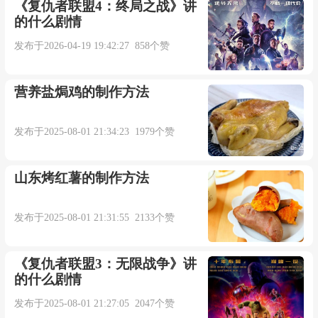
《复仇者联盟4：终局之战》讲
的什么剧情
谁的中间
发布于2026-04-19 19:42:27 858个赞
那年和你熬过的一切
营养盐焗鸡的制作方法
疯狂依赖放弃过的昨天
发布于2025-08-01 21:34:23 1979个赞
那些我们才懂的语言
山东烤红薯的制作方法
明天打算再好好说说一遍
发布于2025-08-01 21:31:55 2133个赞
～呜～
《复仇者联盟3：无限战争》讲
就让我们说好明天见
的什么剧情
发布于2025-08-01 21:27:05 2047个赞
回忆又涨温习一遍