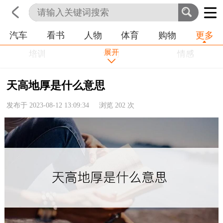
汽车
看书
人物
体育
购物
更多
首页
科技
生活
职业
展开
培训
学习
情感
房产
金融
工作
天高地厚是什么意思
农业
命理
动物
发布于 2023-08-12 13:09:34 浏览
202
次
健康
历史
其他