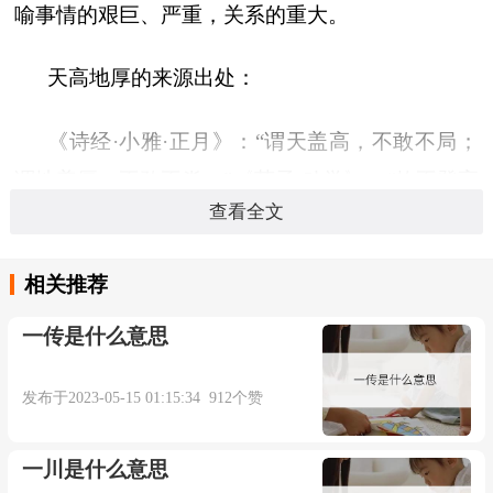
喻事情的艰巨、严重，关系的重大。
天高地厚的来源出处：
《诗经·小雅·正月》：“谓天盖高，不敢不局；
谓地盖厚，不敢不脊。”《荀子·劝学》：“故不登高
查看全文
山，不知天之高也；不临深谿，不知地之厚也。”
天高地厚造句：
相关推荐
一传是什么意思
门生受恩师三番知遇，今日小小效劳，止可少
答科举而已，天高地厚，未酬万一。（明·冯梦龙
发布于2023-05-15 01:15:34 912个赞
《警世通言》卷十八）
一川是什么意思