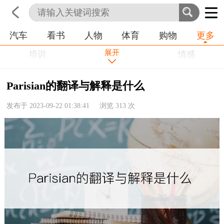
汽车
看书
人物
体育
购物
更多
首页
科技
生活
职业
展开
培训
学习
情感
房产
金融
工作
Parisian的翻译与解释是什么
农业
命理
动物
发布于 2023-09-22 01:38:41 浏览
313
次
健康
历史
其他