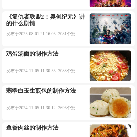
除了音乐, 维也纳的咖啡甜点和巴黎的可谓是不
《复仇者联盟2：奥创纪元》讲
分上下.【互联网】
的什么剧情
发布于2025-08-01 21:16:05 2081个赞
Vignoles is a construction on an entire Parisian
housing block.
鸡蛋汤面的制作方法
Vignoles是建设对整个巴黎住房块.【互联网】
发布于2024-11-05 11:30:55 3088个赞
As for Passepartout, he was a Parisian of Paris.
翡翠白玉生煎包的制作方法
至于路路通, 他可是个地道的巴黎人.【互联
发布于2024-11-05 11:30:12 2696个赞
网】
鱼香肉丝的制作方法
These mysteries were solved by the fiercely