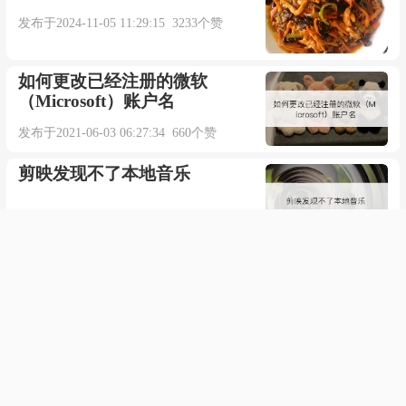
intelligent Parisian , Auguste Dupin.
发布于2024-11-05 11:29:15 3233个赞
这些神秘的事件全被才智出众的奥古斯特?杜平
如何更改已经注册的微软
破解了.【互联网】
（Microsoft）账户名
发布于2021-06-03 06:27:34 660个赞
As for Passepartout, he was a true Parisian of Paris.
剪映发现不了本地音乐
路路通丝毫不是福龙丹 、 马斯加里勒那一流的
发布于2022-02-22 07:23:03 747个赞
人.【互联网】
普陀山有什么节庆活动
Opera and drama have been deeply rooted in
Parisian lives.
歌剧与戏剧艺术已深深地植根于法国人民的生
发布于2023-02-15 13:06:09 743个赞
活中.【互联网】