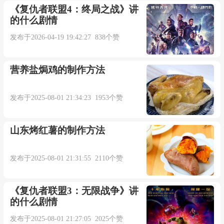
《复仇者联盟4：终局之战》讲
She bought a dress patterned upon a Parisian
的什么剧情
model.
发布于2026-04-19 19:42:27 838个赞
她买了一件仿照巴黎流行式样而做的衣服.【辞
营养盐焗鸡的制作方法
典例句】
发布于2025-08-01 21:34:23 1953个赞
Parisian lined the streets to admire the young
couple.
山东烤红薯的制作方法
巴黎市民站在街道两旁赞赏这对年轻夫妇.【辞
发布于2025-08-01 21:31:55 2110个赞
典例句】
《复仇者联盟3：无限战争》讲
Besides music, Viennese coffee and confection are
的什么剧情
as famous as Parisian's.
发布于2025-08-01 21:27:05 2025个赞