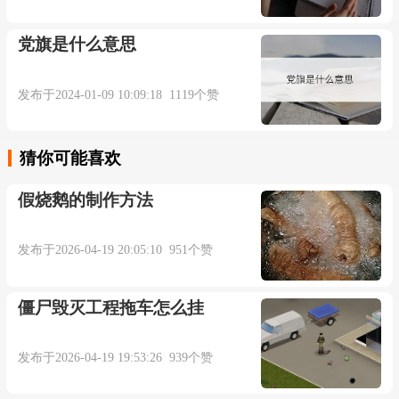
更多相关例句：
党旗是什么意思
For months Malcolm had wanted to visit the
发布于2024-01-09 10:09:18 1119个赞
Parisian art museums.
猜你可能喜欢
几个月来马尔科姆一直想参观巴黎的艺术博物
假烧鹅的制作方法
馆。【柯林斯例句】
He pronounced them to perfection with genuine
发布于2026-04-19 20:05:10 951个赞
Parisian chic.
僵尸毁灭工程拖车怎么挂
他念音非常准确,是纯粹的巴黎调子.【辞典例
发布于2026-04-19 19:53:26 939个赞
句】