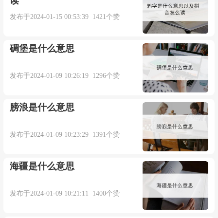
读
来自柯林斯例句
发布于2024-01-15 00:53:39 1421个赞
2. Parisian taxi drivers are threatening to mount a
碉堡是什么意思
blockade to turn the screw on the government.
发布于2024-01-09 10:26:19 1296个赞
巴黎出租车司机们正威胁阻塞交通以对政府进
一步施压。
膀浪是什么意思
来自柯林斯例句
发布于2024-01-09 10:23:29 1391个赞
3. He pronounced them to perfection with genuine
海疆是什么意思
Parisian chic.
发布于2024-01-09 10:21:11 1400个赞
他念音非常准确,是纯粹的巴黎调子.