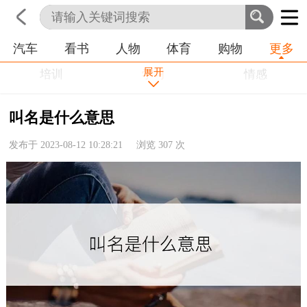
汽车
看书
人物
体育
购物
更多
首页
科技
生活
职业
展开
培训
学习
情感
房产
金融
工作
叫名是什么意思
农业
命理
动物
发布于 2023-08-12 10:28:21 浏览
307
次
健康
历史
其他