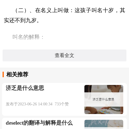
（二）、在名义上叫做：这孩子叫名十岁，其
实还不到九岁。
叫名的解释：
（一）、名字叫做；叫做。
查看全文
《清平山堂话本·合同文字记》：“生得一个孩
相关推荐
儿，叫名 安住 。”
济乏是什么意思
（二）、方言。名称。如：活字本是书籍版本
发布于2023-06-26 14:00:34 733个赞
方面的叫名。
deselect的翻译与解释是什么
（三）、方言。在名义上。