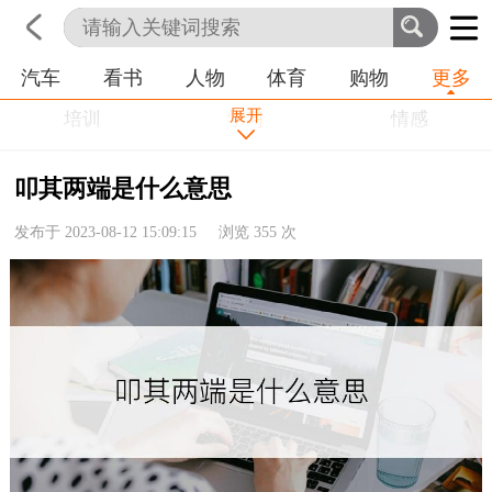
汽车
看书
人物
体育
购物
更多
首页
科技
生活
职业
展开
培训
学习
情感
房产
金融
工作
叩其两端是什么意思
农业
命理
动物
发布于 2023-08-12 15:09:15 浏览
355
次
健康
历史
其他