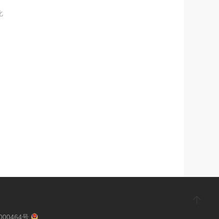
化
000464号