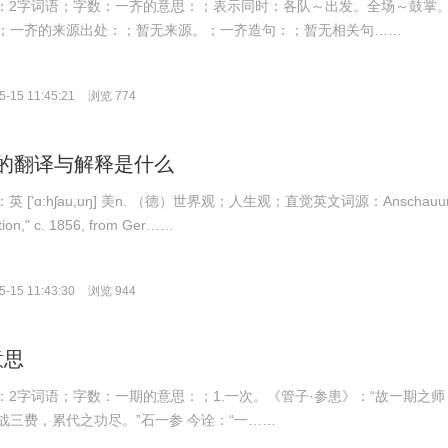
拼音：2字词语；字数：一齐的意思：；表示同时：各队～出发。全场～鼓掌
；一齐的来源出处：；暂无来源。；一齐造句：；暂无相关句……
-15 11:45:21
浏览 774
ung的翻译与解释是什么
标：英 ['ɑ:hʃau,uŋ] 美n. （德）世界观；人生观；直觉英文词源：Anschauu
tion," c. 1856, from Ger……
-15 11:43:30
浏览 944
意思
拼音：2字词语；字数：一期的意思：；1.一次。《管子·参患》：“故一期之师
战三费，累代之功尽。”石一参 今诠：“一……