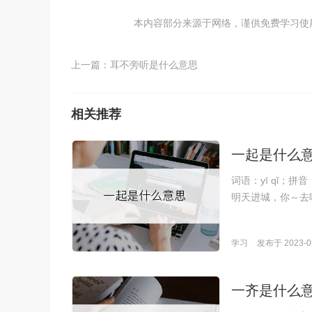
本内容部分来源于网络，谨供免费学习使用，如
上一篇：
耳不旁听是什么意思
相关推荐
一起是什么
词语：yī qǐ；
明天进城，你～去
学习
发布于 2023-05
一齐是什么