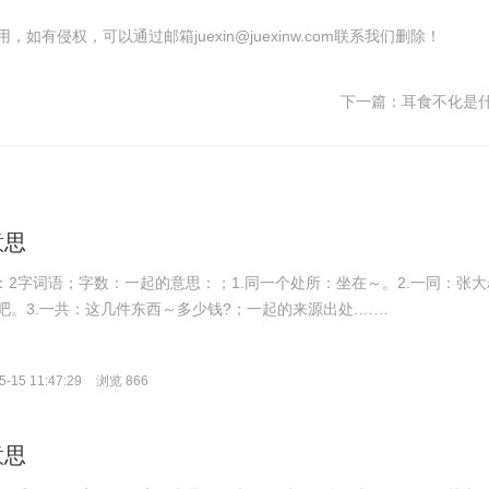
有侵权，可以通过邮箱juexin@juexinw.com联系我们删除！
下一篇：
耳食不化是
意思
拼音：2字词语；字数：一起的意思：；1.同一个处所：坐在～。2.一同：张大
吧。3.一共：这几件东西～多少钱?；一起的来源出处.……
-15 11:47:29
浏览 866
意思