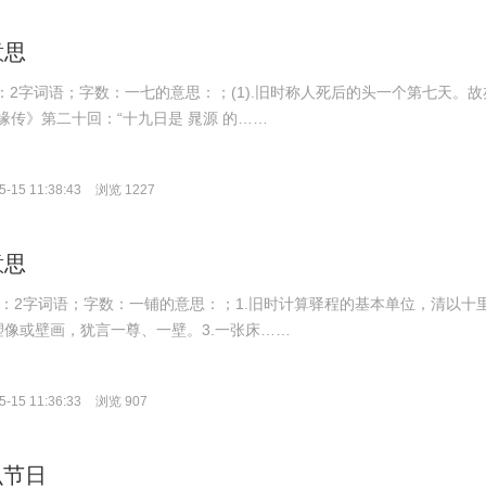
意思
拼音：2字词语；字数：一七的意思：；(1).旧时称人死后的头一个第七天。故
缘传》第二十回：“十九日是 晁源 的……
-15 11:38:43
浏览 1227
意思
拼音：2字词语；字数：一铺的意思：；1.旧时计算驿程的基本单位，清以十
于塑像或壁画，犹言一尊、一壁。3.一张床……
-15 11:36:33
浏览 907
么节日