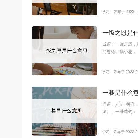
学习
发布于 2023-05
一饭之恩是
成语：一饭之恩，拼
的恩德。指小恩，
学习
发布于 2023-05
一朞是什么
词语：yī jī；
源。；一朞造句：
学习
发布于 2023-05