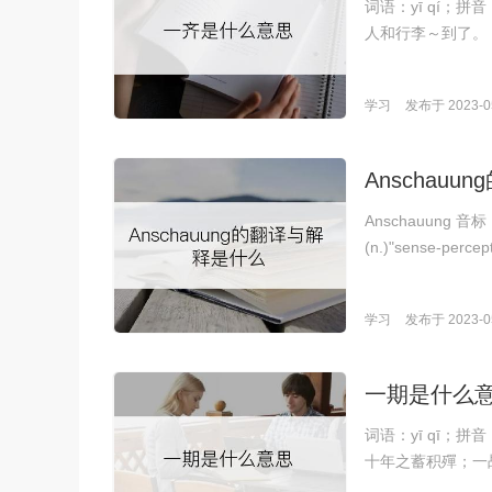
词语：yī qí；
人和行李～到了。
学习
发布于 2023-05
Anschau
Anschauung 音
(n.)"sense-percep
学习
发布于 2023-05
一期是什么
词语：yī qī；
十年之蓄积殫；一