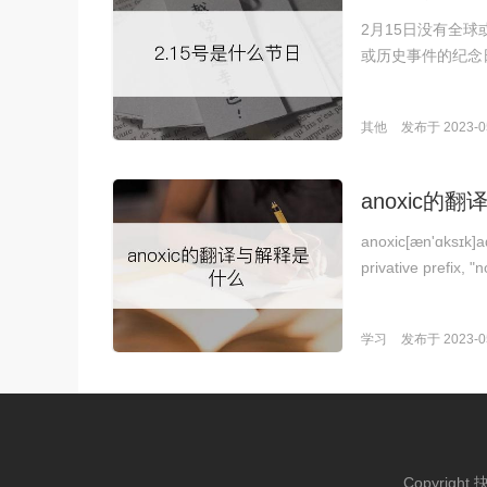
2月15日没有全
或历史事件的纪念
其他
发布于 2023-05
anoxic的
anoxic[æn'ɑksɪk]
privative prefix, 
学习
发布于 2023-05
Copyright 