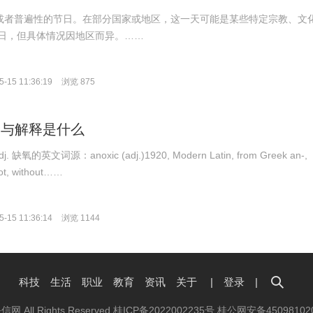
球或者普遍性的节日。在部分国家或地区，这一天可能是某些特定宗教、文
日，但具体情况因地区而异。……
-15 11:36:19
浏览 875
翻译与解释是什么
adj. 缺氧的英文词源：anoxic (adj.)1920, Modern Latin, from Greek an-,
"not, without……
-15 11:36:14
浏览 1144
科技
生活
职业
教育
资讯
关于
|
登录
|
抉信网 All Rights Reserved
桂ICP备2022002235号
桂公网安备45098102