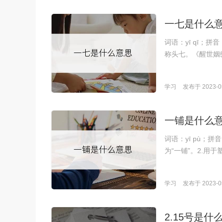
一七是什么
词语：yī qī；
称头七。《醒世姻
学习
发布于 2023-05
一铺是什么
词语：yī pù；
为“一铺”。2.用
学习
发布于 2023-05
2.15号是什