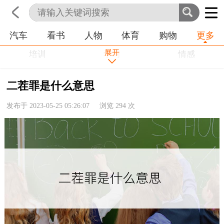
汽车
看书
人物
体育
购物
更多
首页
科技
生活
职业
展开
培训
学习
情感
房产
金融
工作
二茬罪是什么意思
农业
命理
动物
发布于 2023-05-25 05:26:07 浏览
294
次
健康
历史
其他